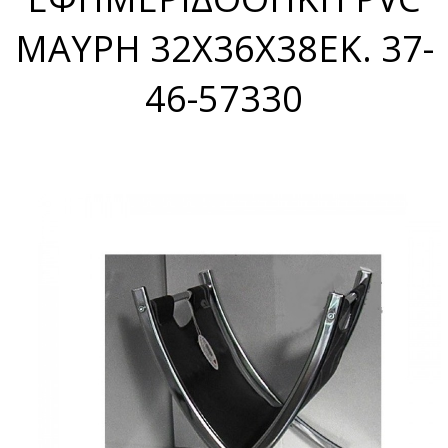
ΜΑΥΡΗ 32X36X38ΕΚ. 37-
46-57330