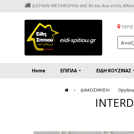
ΔΩΡΕΑΝ ΜΕΤΑΦΟΡΙΚΑ από 80 και άνω εντός Αθην
ΠΕΡΙΣΤ
Home
ΕΠΙΠΛΑ
ΕΙΔΗ ΚΟΥΖΙΝΑΣ
Προετοιμασία πρωϊνού - γλυκών
Βιτρίν
Καρέ
Κονσ
Πολυθ
Διάφορ
Βάζα 
Εσπρε
Καφετιέρ
›
ΔΙΑΚΟΣΜΗΣΗ
›
Οργάνω
INTERD