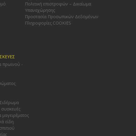
σμό
Πολιτική επιστροφών – Δικαίωμα
Υπαναχώρησης
Προστασία Προσωπικών Δεδομένων
Πληροφορίες COOKIES
ΥΣΚΕΥΕΣ
α πρωϊνού -
σώματος
 Σιδέρωμα
 συσκευές
α μαγειρέματος
κά είδη
σπιτιού
είας