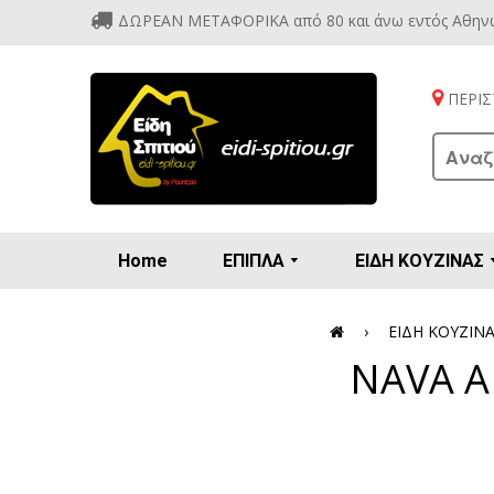
ΔΩΡΕΑΝ ΜΕΤΑΦΟΡΙΚΑ από 80 και άνω εντός Αθην
ΠΕΡΙΣΤ
Home
ΕΠΙΠΛΑ
ΕΙΔΗ ΚΟΥΖΙΝΑΣ
Προετοιμασία πρωϊνού - γλυκών
Βιτρίν
Καρέ
Κονσ
Πολυθ
Διάφορ
Βάζα 
Εσπρε
Καφετιέρ
›
ΕΙΔΗ ΚΟΥΖΙΝ
NAVA Α