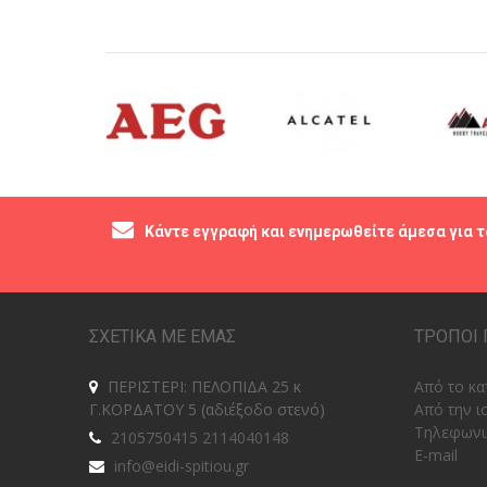
Κάντε εγγραφή και ενημερωθείτε άμεσα για τ
ΣΧΕΤΙΚΑ ΜΕ ΕΜΑΣ
ΤΡΟΠΟΙ 
ΠΕΡΙΣΤΕΡΙ: ΠΕΛΟΠΙΔΑ 25 κ
Από το κα
Γ.ΚΟΡΔΑΤΟΥ 5 (αδιέξοδο στενό)
Από την ι
Tηλεφωνι
2105750415 2114040148
E-mail
info@eidi-spitiou.gr