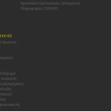
Προστασία Προσωπικών Δεδομένων
Πληροφορίες COOKIES
ΥΣΚΕΥΕΣ
α πρωϊνού -
σώματος
 Σιδέρωμα
 συσκευές
α μαγειρέματος
κά είδη
σπιτιού
είας
κροσυσκευές