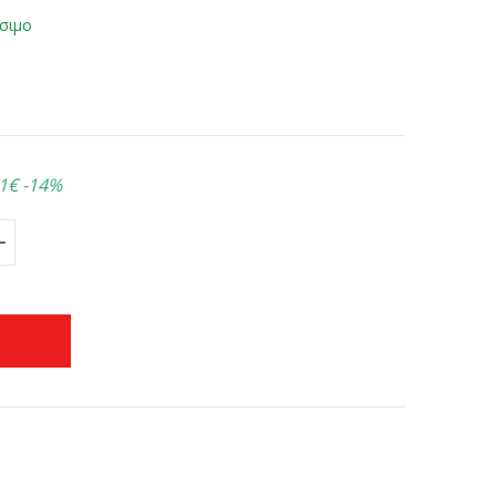
σιμο
1€
-14%
+