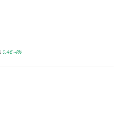
ε
0.4€
-4%
€