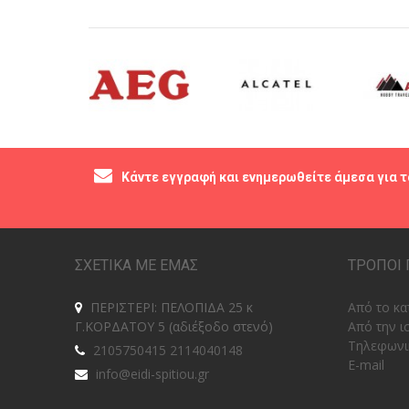
Κάντε εγγραφή και ενημερωθείτε άμεσα για τ
ΣΧΕΤΙΚΑ ΜΕ ΕΜΑΣ
ΤΡΟΠΟΙ 
ΠΕΡΙΣΤΕΡΙ: ΠΕΛΟΠΙΔΑ 25 κ
Από το κα
Γ.ΚΟΡΔΑΤΟΥ 5 (αδιέξοδο στενό)
Από την ι
Tηλεφωνι
2105750415 2114040148
E-mail
info@eidi-spitiou.gr