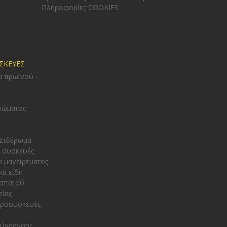
Πληροφορίες COOKIES
ΥΣΚΕΥΕΣ
α πρωϊνού -
σώματος
 Σιδέρωμα
 συσκευές
α μαγειρέματος
κά είδη
σπιτιού
είας
κροσυσκευές
φύγρανσης