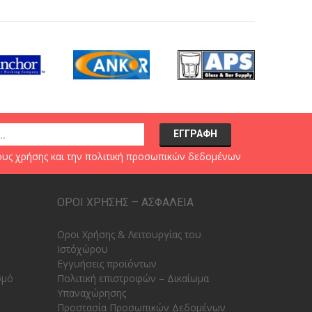
υς χρήσης
και την
πολιτική προσωπικών δεδομένων
ΟΡΟΙ ΧΡΗΣΗΣ – ΑΣΦΑΛΕΙΑ
Οροι Χρήσης & Λειτουργίας του
Ιστόχώρου
Εγγυήσεις προϊόντων
σμό
Πολιτική επιστροφών – Δικαίωμα
Υπαναχώρησης
Προστασία Προσωπικών Δεδομένων