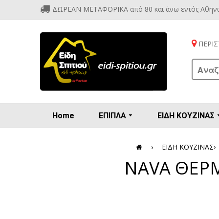
ΔΩΡΕΑΝ ΜΕΤΑΦΟΡΙΚΑ από 80 και άνω εντός Αθην
ΠΕΡΙΣΤ
Home
ΕΠΙΠΛΑ
ΕΙΔΗ ΚΟΥΖΙΝΑΣ
Προετοιμασία πρωϊνού - γλυκών
Βιτρίν
Καρέ
Κονσ
Πολυθ
Διάφορ
Βάζα 
Εσπρε
Καφετιέρ
›
ΕΙΔΗ ΚΟΥΖΙΝΑΣ
›
NAVA ΘΕΡΜ