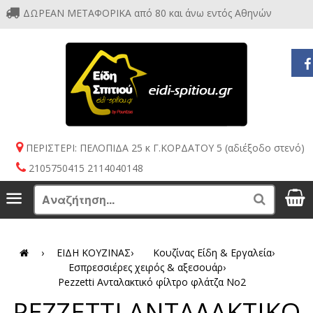
ΔΩΡΕΑΝ ΜΕΤΑΦΟΡΙΚΑ από 80 και άνω εντός Αθηνών
ΠΕΡΙΣΤΕΡΙ: ΠΕΛΟΠΙΔΑ 25 κ Γ.ΚΟΡΔΑΤΟΥ 5 (αδιέξοδο στενό)
2105750415 2114040148
S
Menu
Search
›
ΕΙΔΗ ΚΟΥΖΙΝΑΣ
›
Κουζίνας Είδη & Εργαλεία
›
Εσπρεσσιέρες χειρός & αξεσουάρ
›
Pezzetti Ανταλακτικό φίλτρο φλάτζα No2
PEZZETTI ΑΝΤΑΛΑΚΤΙΚΟ