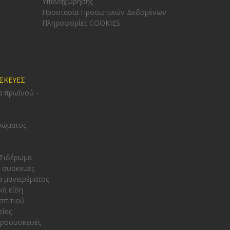
Υπαναχώρησης
Προστασία Προσωπικών Δεδομένων
Πληροφορίες COOKIES
ΥΣΚΕΥΕΣ
α πρωϊνού -
σώματος
 Σιδέρωμα
 συσκευές
α μαγειρέματος
κά είδη
σπιτιού
είας
κροσυσκευές