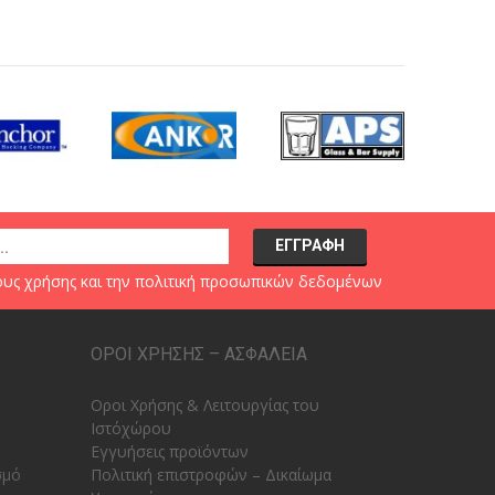
υς χρήσης
και την
πολιτική προσωπικών δεδομένων
ΟΡΟΙ ΧΡΗΣΗΣ – ΑΣΦΑΛΕΙΑ
Οροι Χρήσης & Λειτουργίας του
Ιστόχώρου
Εγγυήσεις προϊόντων
σμό
Πολιτική επιστροφών – Δικαίωμα