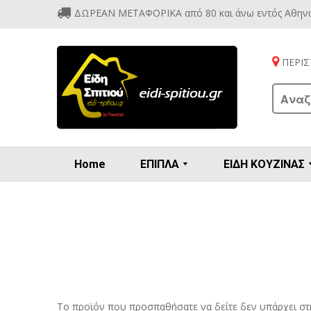
ΔΩΡΕΑΝ ΜΕΤΑΦΟΡΙΚΑ από 80 και άνω εντός Αθην
ΠΕΡΙΣΤ
Home
ΕΠΙΠΛΑ
ΕΙΔΗ ΚΟΥΖΙΝΑΣ
Προετοιμασία πρωϊνού - γλυκών
Βιτρίν
Καρέ
Κονσ
Πολυθ
Διάφορ
Βάζα 
Εσπρε
Καφετιέρ
Το προϊόν που προσπαθήσατε να δείτε δεν υπάρχει στ