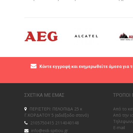
Κάντε εγγραφή και ενημερωθείτε άμεσα για τ
ΣΧΕΤΙΚΑ ΜΕ ΕΜΑΣ
ΤΡΟΠΟΙ 
ΠΕΡΙΣΤΕΡΙ: ΠΕΛΟΠΙΔΑ 25 κ
Από το κα
Γ.ΚΟΡΔΑΤΟΥ 5 (αδιέξοδο στενό)
Από την ι
Tηλεφωνι
2105750415 2114040148
E-mail
info@eidi-spitiou.gr