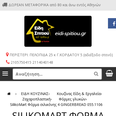
ΔΩΡΕΑΝ ΜΕΤΑΦΟΡΙΚΑ από 80 και άνω εντός Αθηνών
ΠΕΡΙΣΤΕΡΙ: ΠΕΛΟΠΙΔΑ 25 κ Γ.ΚΟΡΔΑΤΟΥ 5 (αδιέξοδο στενό)
2105750415 2114040148
S
Menu
Search
›
ΕΙΔΗ ΚΟΥΖΙΝΑΣ
›
Κουζίνας Είδη & Εργαλεία
›
Ζαχαροπλαστική
›
Φόρμες γλυκών
›
SilikoMart Φόρμα σιλικόνης 4 GINGERBREAD 055.1106
SILIKOMART ΦΟΡΜΑ