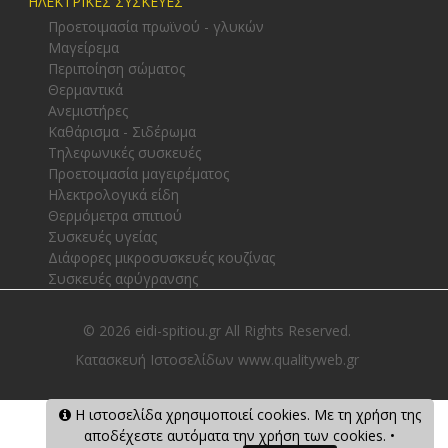
ΗΛΕΚΤΡΙΚΕΣ ΣΥΣΚΕΥΕΣ
Προετοιμασία πρωϊνού - γλυκών
Μαγείρεμα
Περιποίηση σώματος
Θερμαντικά
Ανεμιστήρες
Καθάρισμα - Σιδέρωμα
Τηλεφωνικές συσκευές
Προετοιμασία μαγειρέματος
Ηλεκτρολογικά είδη
Θερμόμετρα σπιτιού
Συσκευές υγείας
Διάφορες μικροσυσκευές κουζίνας
Συσκευές αφύγρανσης
© 2026 eidi-spitiou.gr All Rights Reserved.
Κατασκευή Ιστοσελίδων www.qualityweb.gr
Η ιστοσελίδα χρησιμοποιεί cookies. Με τη χρήση της
αποδέχεστε αυτόματα την χρήση των cookies. •