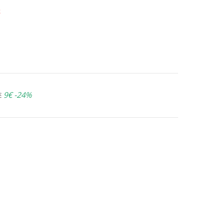
ε
9€
-24%
€