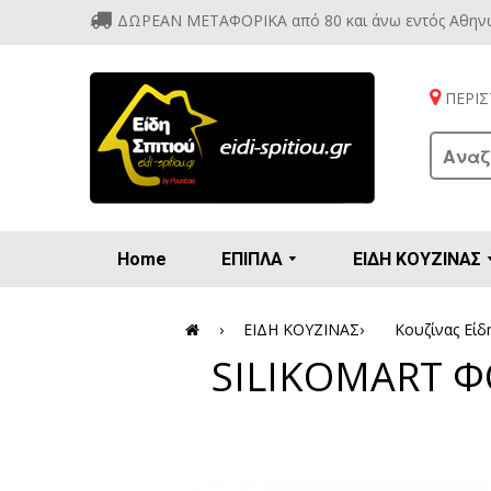
ΔΩΡΕΑΝ ΜΕΤΑΦΟΡΙΚΑ από 80 και άνω εντός Αθην
ΠΕΡΙΣΤ
Home
ΕΠΙΠΛΑ
ΕΙΔΗ ΚΟΥΖΙΝΑΣ
Προετοιμασία πρωϊνού - γλυκών
Βιτρίν
Καρέ
Κονσ
Πολυθ
Διάφορ
Βάζα 
Εσπρε
Καφετιέρ
›
ΕΙΔΗ ΚΟΥΖΙΝΑΣ
›
Κουζίνας Είδ
SILIKOMART Φ