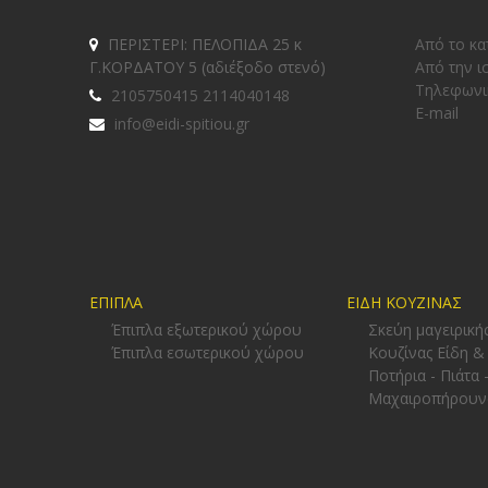
ΠΕΡΙΣΤΕΡΙ: ΠΕΛΟΠΙΔΑ 25 κ
Από το κα
Γ.ΚΟΡΔΑΤΟΥ 5 (αδιέξοδο στενό)
Από την ι
Tηλεφωνι
2105750415 2114040148
E-mail
info@eidi-spitiou.gr
ΕΠΙΠΛΑ
ΕΙΔΗ ΚΟΥΖΙΝΑΣ
Έπιπλα εξωτερικού χώρου
Σκεύη μαγειρική
Έπιπλα εσωτερικού χώρου
Κουζίνας Είδη &
Ποτήρια - Πιάτα 
Μαχαιροπήρουν