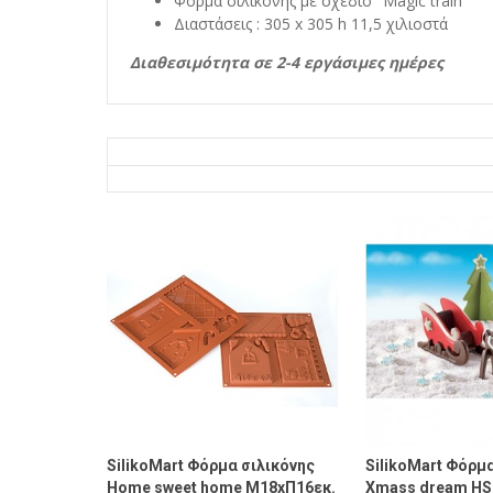
Φόρμα σιλικόνης με σχέδιο "Magic train"
Διαστάσεις : 305 x 305 h 11,5 χιλιοστά
Διαθεσιμότητα σε 2-4 εργάσιμες ημέρες
SilikoMart Φόρμα σιλικόνης
SilikoMart Φόρμ
Home sweet home Μ18xΠ16εκ.
Xmass dream HS