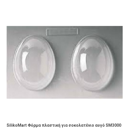
SilikoMart Φόρμα πλαστική για σοκολατένιο αυγό SM3000