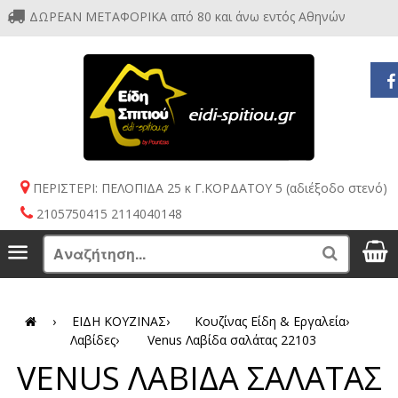
ΔΩΡΕΑΝ ΜΕΤΑΦΟΡΙΚΑ από 80 και άνω εντός Αθηνών
ΠΕΡΙΣΤΕΡΙ: ΠΕΛΟΠΙΔΑ 25 κ Γ.ΚΟΡΔΑΤΟΥ 5 (αδιέξοδο στενό)
2105750415 2114040148
S
Menu
Search
›
ΕΙΔΗ ΚΟΥΖΙΝΑΣ
›
Κουζίνας Είδη & Εργαλεία
›
Λαβίδες
›
Venus Λαβίδα σαλάτας 22103
VENUS ΛΑΒΙΔΑ ΣΑΛΑΤΑΣ