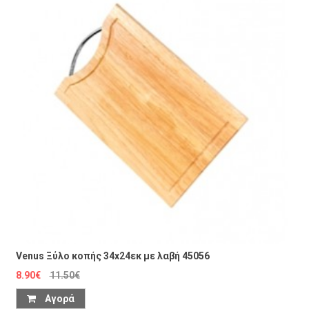
Venus Ξύλο κοπής 34x24εκ με λαβή 45056
8.90€
11.50€
Αγορά