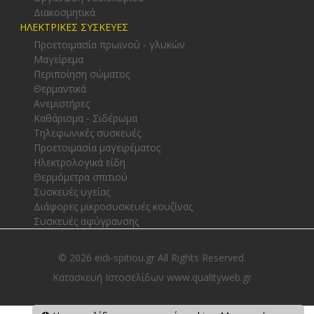
Διακοσμητικά
ΗΛΕΚΤΡΙΚΕΣ ΣΥΣΚΕΥΕΣ
Προετοιμασία πρωϊνού - γλυκών
Μαγείρεμα
Περιποίηση σώματος
Θερμαντικά
Ανεμιστήρες
Καθάρισμα - Σιδέρωμα
Τηλεφωνικές συσκευές
Προετοιμασία μαγειρέματος
Ηλεκτρολογικά είδη
Θερμόμετρα σπιτιού
Συσκευές υγείας
Διάφορες μικροσυσκευές κουζίνας
Συσκευές αφύγρανσης
© 2026 eidi-spitiou.gr All Rights Reserved.
Κατασκευή Ιστοσελίδων www.qualityweb.gr