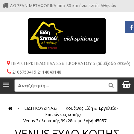
ΔΩΡΕΑΝ ΜΕΤΑΦΟΡΙΚΑ από 80 και άνω εντός Αθηνών
ΠΕΡΙΣΤΕΡΙ: ΠΕΛΟΠΙΔΑ 25 κ Γ.ΚΟΡΔΑΤΟΥ 5 (αδιέξοδο στενό)
2105750415 2114040148
S
Menu
Search
›
ΕΙΔΗ ΚΟΥΖΙΝΑΣ
›
Κουζίνας Είδη & Εργαλεία
›
Επιφάνειες κοπής
›
Venus Ξύλο κοπής 39x28εκ με λαβή 45057
VENUS ΞΥΛΟ ΚΟΠΗΣ