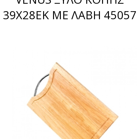
39X28ΕΚ ΜΕ ΛΑΒΗ 45057