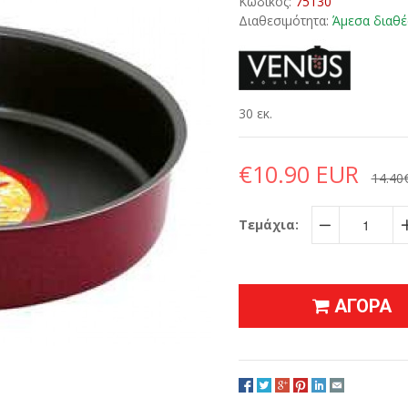
Κωδικός:
75130
Διαθεσιμότητα:
Άμεσα διαθέ
30 εκ.
€10.90 EUR
14.40
Τεμάχια:
−
ΑΓΟΡΑ