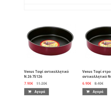
Venus Ταψί αντικολλητικό
Venus Ταψί στρ
Ν.26 75126
αντικολλητικό N
7.90€
11.20€
6.90€
8.40€
Αγορά
Αγορά