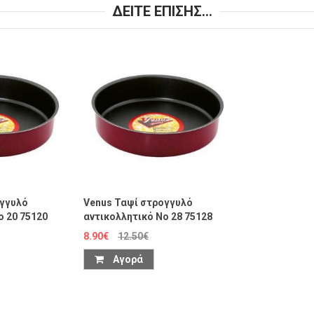
ΔΕΙΤΕ ΕΠΙΣΗΣ...
ογγυλό
Venus Ταψί στρογγυλό
o 20 75120
αντικολλητικό No 28 75128
8.90€
12.50€
Αγορά