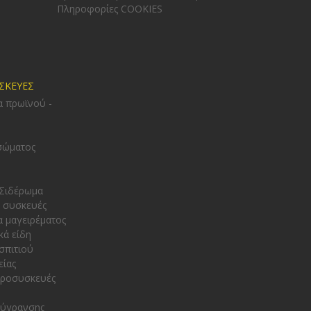
Πληροφορίες COOKIES
ΥΣΚΕΥΕΣ
α πρωϊνού -
σώματος
 Σιδέρωμα
 συσκευές
α μαγειρέματος
κά είδη
σπιτιού
είας
κροσυσκευές
φύγρανσης