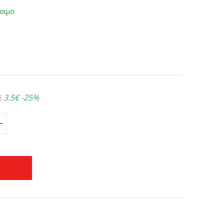
σιμο
3.5€
-25%
€
+