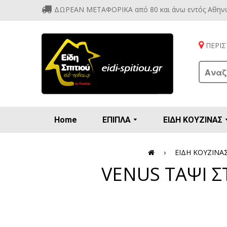
ΔΩΡΕΑΝ ΜΕΤΑΦΟΡΙΚΑ από 80 και άνω εντός Αθην
ΠΕΡΙΣΤ
Home
ΕΠΙΠΛΑ
ΕΙΔΗ ΚΟΥΖΙΝΑΣ
Προετοιμασία πρωϊνού - γλυκών
Βιτρίν
Καρέ
Κονσ
Πολυθ
Διάφορ
Βάζα 
Εσπρε
Καφετιέρ
›
ΕΙΔΗ ΚΟΥΖΙΝΑ
VENUS ΤΑΨΙ Σ