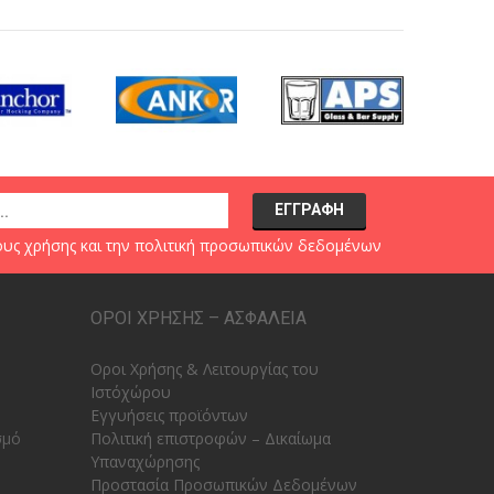
υς χρήσης
και την
πολιτική προσωπικών δεδομένων
ΟΡΟΙ ΧΡΗΣΗΣ – ΑΣΦΑΛΕΙΑ
Οροι Χρήσης & Λειτουργίας του
Ιστόχώρου
Εγγυήσεις προϊόντων
σμό
Πολιτική επιστροφών – Δικαίωμα
Υπαναχώρησης
Προστασία Προσωπικών Δεδομένων