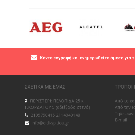
Κάντε εγγραφή και ενημερωθείτε άμεσα για τ
ΣΧΕΤΙΚΑ ΜΕ ΕΜΑΣ
ΤΡΟΠΟΙ 
ΠΕΡΙΣΤΕΡΙ: ΠΕΛΟΠΙΔΑ 25 κ
Από το κα
Γ.ΚΟΡΔΑΤΟΥ 5 (αδιέξοδο στενό)
Από την ι
Tηλεφωνι
2105750415 2114040148
E-mail
info@eidi-spitiou.gr