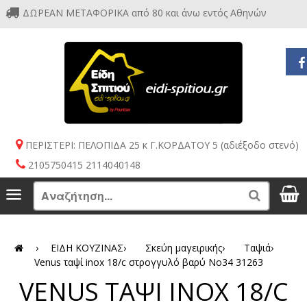
ΔΩΡΕΑΝ ΜΕΤΑΦΟΡΙΚΑ από 80 και άνω εντός Αθηνών
ΠΕΡΙΣΤΕΡΙ: ΠΕΛΟΠΙΔΑ 25 κ Γ.ΚΟΡΔΑΤΟΥ 5 (αδιέξοδο στενό)
2105750415 2114040148
S
Menu
Search
›
ΕΙΔΗ ΚΟΥΖΙΝΑΣ
›
Σκεύη μαγειρικής
›
Ταψιά
›
Venus ταψί inox 18/c στρογγυλό βαρύ Νο34 31263
VENUS ΤΑΨΙ INOX 18/C