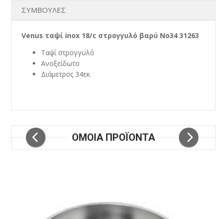
ΣΥΜΒΟΥΛΕΣ
Venus ταψί inox 18/c στρογγυλό βαρύ Νο34 31263
Ταψί στρογγυλό
Ανοξείδωτο
Διάμετρος 34εκ.
ΟΜΟΙΑ ΠΡΟΪΟΝΤΑ