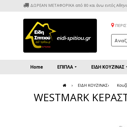
ΔΩΡΕΑΝ ΜΕΤΑΦΟΡΙΚΑ από 80 και άνω εντός Αθην
ΠΕΡΙΣΤ
Home
ΕΠΙΠΛΑ
ΕΙΔΗ ΚΟΥΖΙΝΑΣ
Προετοιμασία πρωϊνού - γλυκών
Βιτρίν
Καρέ
Κονσ
Πολυθ
Διάφορ
Βάζα 
Εσπρε
Καφετιέρ
›
ΕΙΔΗ ΚΟΥΖΙΝΑΣ
›
Κουζί
WESTMARK ΚΕΡΑΣΤΗ