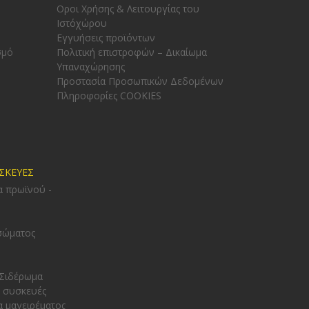
Οροι Χρήσης & Λειτουργίας του
Ιστόχώρου
Εγγυήσεις προϊόντων
σμό
Πολιτική επιστροφών – Δικαίωμα
Υπαναχώρησης
Προστασία Προσωπικών Δεδομένων
Πληροφορίες COOKIES
ΥΣΚΕΥΕΣ
α πρωϊνού -
σώματος
 Σιδέρωμα
 συσκευές
α μαγειρέματος