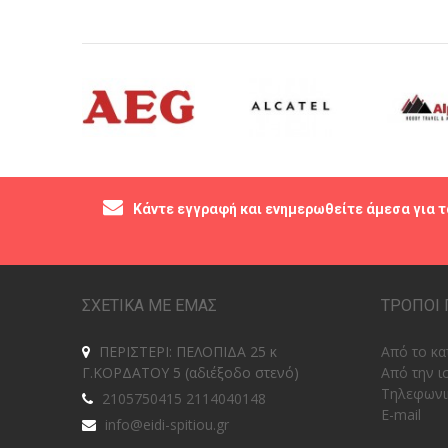
Κάντε εγγραφή και ενημερωθείτε άμεσα για τ
ΣΧΕΤΙΚΑ ΜΕ ΕΜΑΣ
ΤΡΟΠΟΙ 
ΠΕΡΙΣΤΕΡΙ: ΠΕΛΟΠΙΔΑ 25 κ
Από το κα
Γ.ΚΟΡΔΑΤΟΥ 5 (αδιέξοδο στενό)
Από την ι
Tηλεφωνι
2105750415 2114040148
E-mail
info@eidi-spitiou.gr