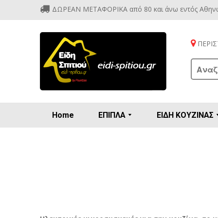
ΔΩΡΕΑΝ ΜΕΤΑΦΟΡΙΚΑ από 80 και άνω εντός Αθην
ΠΕΡΙΣΤ
Home
ΕΠΙΠΛΑ
ΕΙΔΗ ΚΟΥΖΙΝΑΣ
Προετοιμασία πρωϊνού - γλυκών
Βιτρίν
Καρέ
Κονσ
Πολυθ
Διάφορ
Βάζα 
Εσπρε
Καφετιέρ