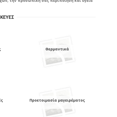
ύχων, την προσωπική σας περιποίηση και υγεία
ΣΚΕΥΕΣ
ς
Θερμαντικά
ές
Προετοιμασία μαγειρέματος