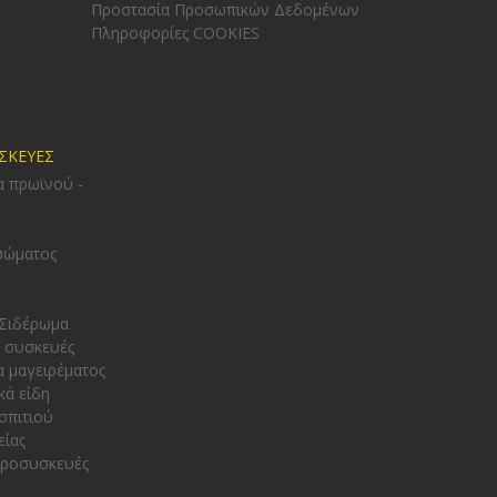
Προστασία Προσωπικών Δεδομένων
Πληροφορίες COOKIES
ΥΣΚΕΥΕΣ
α πρωϊνού -
σώματος
 Σιδέρωμα
 συσκευές
α μαγειρέματος
κά είδη
σπιτιού
είας
κροσυσκευές