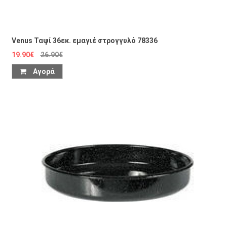
Venus Ταψί 36εκ. εμαγιέ στρογγυλό 78336
19.90€
26.90€
Αγορά