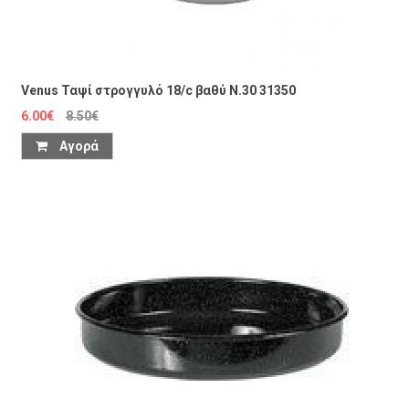
Venus Ταψί στρογγυλό 18/c βαθύ N.30 31350
6.00€
8.50€
Αγορά