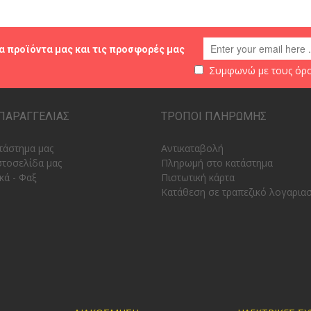
α προϊόντα μας και τις προσφορές μας
Συμφωνώ με τους
όρο
ΠΑΡΑΓΓΕΛΙΑΣ
ΤΡΟΠΟΙ ΠΛΗΡΩΜΗΣ
τάστημα μας
Αντικαταβολή
στοσελίδα μας
Πληρωμή στο κατάστημα
κά - Φαξ
Πιστωτική κάρτα
Κατάθεση σε τραπεζικό λογαρια