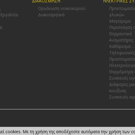
ΔΙΑΚΟΣΜΗΣΗ
ΗΛΕΚΤΡΙΚΕΣ Σ
ς
Οργάνωση νοικοκυριού
Προετοιμασί
 Εργαλεία
Διακοσμητικά
γλυκών
-
Μαγείρεμα
α
Περιποίηση 
Θερμαντικά
Ανεμιστήρες
Καθάρισμα -
Τηλεφωνικές
Προετοιμασί
Ηλεκτρολογι
Θερμόμετρα 
Συσκευές υγ
Διάφορες μι
κουζίνας
Συσκευές α
εί cookies. Με τη χρήση της αποδέχεστε αυτόματα την χρήση των co