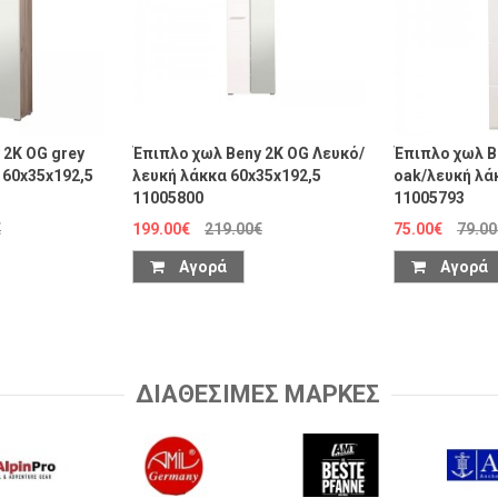
 2K OG grey
Έπιπλο χωλ Beny 2K OG Λευκό/
Έπιπλο χωλ Be
 60x35x192,5
λευκή λάκκα 60x35x192,5
oak/λευκή λά
11005800
11005793
€
199.00€
219.00€
75.00€
79.00
Αγορά
Αγορά
ΔΙΑΘΕΣΙΜΕΣ ΜΑΡΚΕΣ