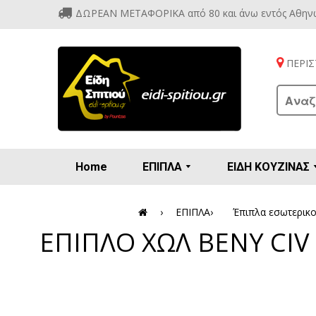
ΔΩΡΕΑΝ ΜΕΤΑΦΟΡΙΚΑ από 80 και άνω εντός Αθην
ΠΕΡΙΣΤ
Home
ΕΠΙΠΛΑ
ΕΙΔΗ ΚΟΥΖΙΝΑΣ
Προετοιμασία πρωϊνού - γλυκών
Βιτρίν
Καρέ
Κονσ
Πολυθ
Διάφορ
Βάζα 
Εσπρε
Καφετιέρ
›
ΕΠΙΠΛΑ
›
Έπιπλα εσωτερικ
ΕΠΙΠΛΟ ΧΩΛ BENY CIV