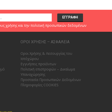
υς χρήσης
και την
πολιτική προσωπικών δεδομένων
ΟΡΟΙ ΧΡΗΣΗΣ – ΑΣΦΑΛΕΙΑ
Οροι Χρήσης & Λειτουργίας του
Ιστόχώρου
Εγγυήσεις προϊόντων
σμό
Πολιτική επιστροφών – Δικαίωμα
Υπαναχώρησης
Προστασία Προσωπικών Δεδομένων
Πληροφορίες COOKIES