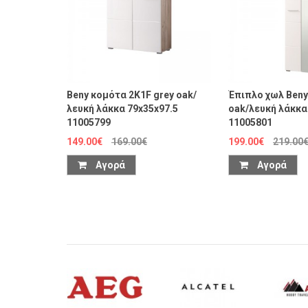
Beny κομότα 2K1F grey oak/
Έπιπλο χωλ Beny
λευκή λάκκα 79x35x97.5
oak/λευκή λάκκα
11005799
11005801
149.00€
169.00€
199.00€
219.00
Αγορά
Αγορά