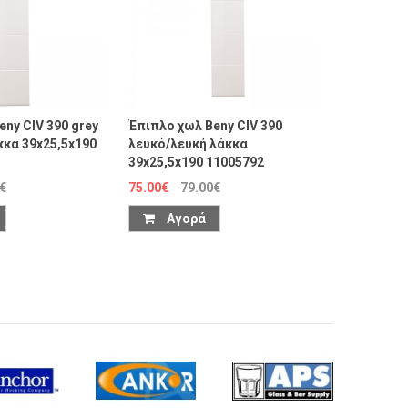
ny CIV 390 grey
Έπιπλο χωλ Beny CIV 390
Έπιπλο χω
κκα 39x25,5x190
λευκό/λευκή λάκκα
Λευκό/λευ
39x25,5x190 11005792
76x25,5x1
€
75.00€
79.00€
85.00€
Αγορά
Αγο