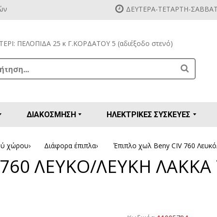
ών
ΔΕΥΤΕΡΑ-ΤΕΤΑΡΤΗ-ΣΑΒΒΑΤΟ
ΕΡΙ: ΠΕΛΟΠΙΔΑ 25 κ Γ.ΚΟΡΔΑΤΟΥ 5 (αδιέξοδο στενό)
Search
ΔΙΑΚΟΣΜΗΣΗ
ΗΛΕΚΤΡΙΚΕΣ ΣΥΣΚΕΥΕΣ
ες - Βιβλιοθήκες - Ραφιέρες
κλες κουζίνας - τραπεζαρίας
όλες - Σεκρετέρ - Μπουφέδες
ρόνες - Καναπέδες - Ανάκλιντρα
α είδη & εργαλεία κουζίνας
κουζίνας - μπαχαρικών - μπισκότων
σσιέρες χειρός & αξεσουάρ
ες γαλλικού καφέ χειρός
Ποτήρια - Πιάτα - Μαχαιροπήρουνα
Πιάτα & Μπωλ για πάστα - γλυκό - παγωτό
Μαχαιροπήρουνα σετ 24 - 30 τεμαχίων
Μαχαιροπήρουνα σετ 72 τεμαχίων
Κουρευτικές - Ξυριστικές μηχανές
Προετοιμασία μαγειρέματος
ού χώρου
›
Διάφορα έπιπλα
›
Έπιπλο χωλ Beny CIV 760 Λευκό
 760 ΛΕΥΚΟ/ΛΕΥΚΗ ΛΑΚΚΑ 