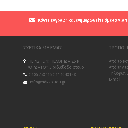
Κάντε εγγραφή και ενημερωθείτε άμεσα για τ
ΣΧΕΤΙΚΑ ΜΕ ΕΜΑΣ
ΤΡΟΠΟΙ 
ΠΕΡΙΣΤΕΡΙ: ΠΕΛΟΠΙΔΑ 25 κ
Από το κα
Γ.ΚΟΡΔΑΤΟΥ 5 (αδιέξοδο στενό)
Από την ι
Tηλεφωνι
2105750415 2114040148
E-mail
info@eidi-spitiou.gr