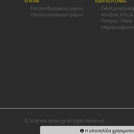
ΕΠΙΠΛΑ
ΕΙΔΗ ΚΟΥΖΙΝΑΣ
Έπιπλα εξωτερικού χώρου
Σκεύη μαγειρική
Έπιπλα εσωτερικού χώρου
Κουζίνας Είδη &
Ποτήρια - Πιάτα 
Μαχαιροπήρουν
© 2026 eidi-spitiou.gr All Rights Reserved.
Η ιστοσελίδα χρησιμοποι