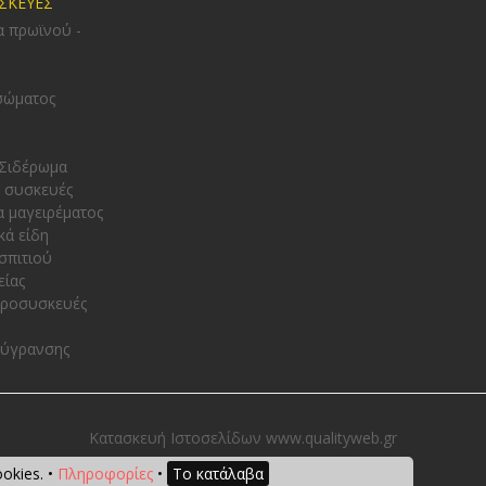
ΥΣΚΕΥΕΣ
α πρωϊνού -
σώματος
 Σιδέρωμα
 συσκευές
α μαγειρέματος
κά είδη
σπιτιού
είας
κροσυσκευές
φύγρανσης
Κατασκευή Ιστοσελίδων www.qualityweb.gr
okies. •
Πληροφορίες
•
Το κατάλαβα