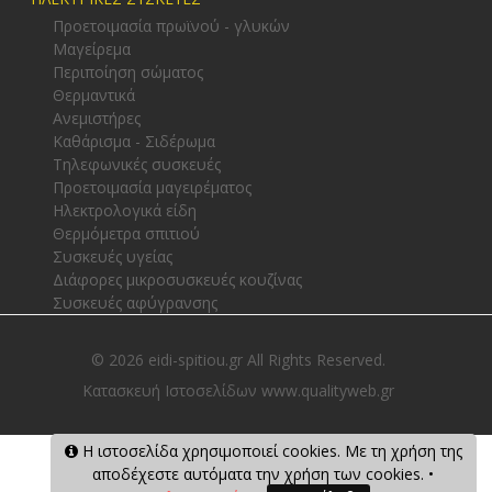
Προετοιμασία πρωϊνού - γλυκών
Μαγείρεμα
Περιποίηση σώματος
Θερμαντικά
Ανεμιστήρες
Καθάρισμα - Σιδέρωμα
Τηλεφωνικές συσκευές
Προετοιμασία μαγειρέματος
Ηλεκτρολογικά είδη
Θερμόμετρα σπιτιού
Συσκευές υγείας
Διάφορες μικροσυσκευές κουζίνας
Συσκευές αφύγρανσης
© 2026 eidi-spitiou.gr All Rights Reserved.
Κατασκευή Ιστοσελίδων www.qualityweb.gr
Η ιστοσελίδα χρησιμοποιεί cookies. Με τη χρήση της
αποδέχεστε αυτόματα την χρήση των cookies. •