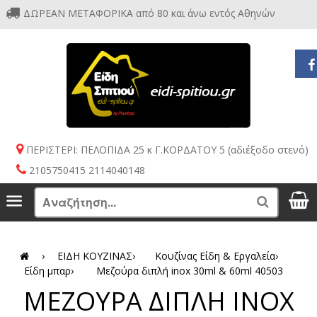
ΔΩΡΕΑΝ ΜΕΤΑΦΟΡΙΚΑ από 80 και άνω εντός Αθηνών
ΠΕΡΙΣΤΕΡΙ: ΠΕΛΟΠΙΔΑ 25 κ Γ.ΚΟΡΔΑΤΟΥ 5 (αδιέξοδο στενό)
2105750415 2114040148
S
Menu
Search
›
ΕΙΔΗ ΚΟΥΖΙΝΑΣ
›
Κουζίνας Είδη & Εργαλεία
›
Είδη μπαρ
›
Μεζούρα διπλή inox 30ml & 60ml 40503
ΜΕΖΟΥΡΑ ΔΙΠΛΗ INOX