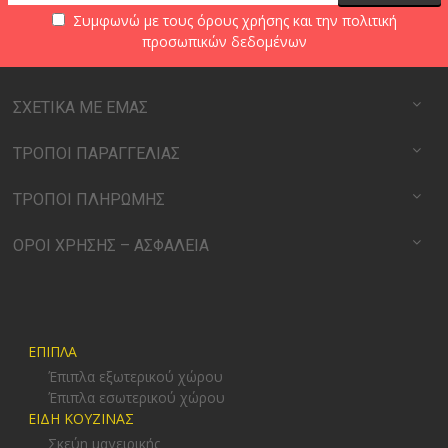
Συμφωνώ με τους
όρους χρήσης
και την
πολιτική
προσωπικών δεδομένων
ΣΧΕΤΙΚΑ ΜΕ ΕΜΑΣ
ΤΡΟΠΟΙ ΠΑΡΑΓΓΕΛΙΑΣ
ΤΡΟΠΟΙ ΠΛΗΡΩΜΗΣ
ΟΡΟΙ ΧΡΗΣΗΣ – ΑΣΦΑΛΕΙΑ
ΕΠΙΠΛΑ
Έπιπλα εξωτερικού χώρου
Έπιπλα εσωτερικού χώρου
ΕΙΔΗ ΚΟΥΖΙΝΑΣ
Σκεύη μαγειρικής