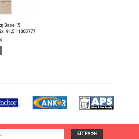
η Base 15
x191,5 11005777
€