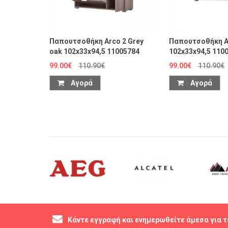
Παπουτσοθήκη Arco 2 Grey
Παπουτσοθήκη A
oak 102x33x94,5 11005784
102x33x94,5 110
99.00€
110.90€
99.00€
110.90€
Αγορά
Αγορά
Κάντε εγγραφή και ενημερωθείτε άμεσα για τ