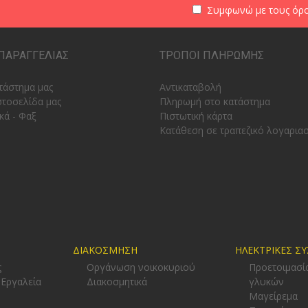
Συμφωνώ με τους
όρο
ΠΑΡΑΓΓΕΛΙΑΣ
ΤΡΟΠΟΙ ΠΛΗΡΩΜΗΣ
τάστημα μας
Αντικαταβολή
στοσελίδα μας
Πληρωμή στο κατάστημα
κά - Φαξ
Πιστωτική κάρτα
Κατάθεση σε τραπεζικό λογαρια
ΔΙΑΚΟΣΜΗΣΗ
ΗΛΕΚΤΡΙΚΕΣ Σ
ς
Οργάνωση νοικοκυριού
Προετοιμασί
 Εργαλεία
Διακοσμητικά
γλυκών
-
Μαγείρεμα