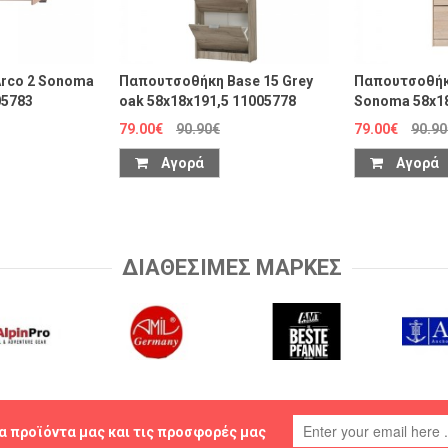
rco 2 Sonoma
Παπουτσοθήκη Base 15 Grey
Παπουτσοθήκ
05783
oak 58x18x191,5 11005778
Sonoma 58x18
79.00€
90.90€
79.00€
90.90
Αγορά
Αγορά
ΔΙΑΘΕΣΙΜΕΣ ΜΑΡΚΕΣ
α προϊόντα μας και τις προσφορές μας