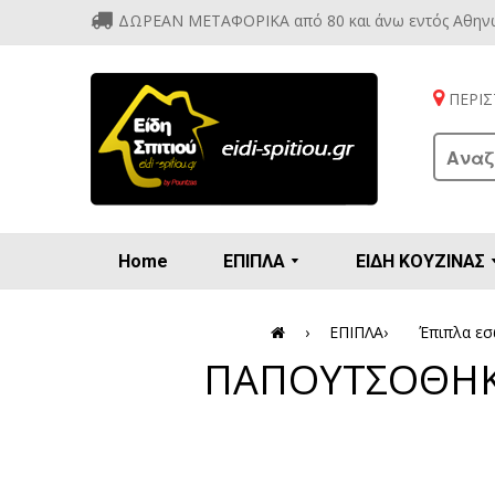
ΔΩΡΕΑΝ ΜΕΤΑΦΟΡΙΚΑ από 80 και άνω εντός Αθην
ΠΕΡΙΣΤ
Home
ΕΠΙΠΛΑ
ΕΙΔΗ ΚΟΥΖΙΝΑΣ
Προετοιμασία πρωϊνού - γλυκών
Βιτρίν
Καρέ
Κονσ
Πολυθ
Διάφορ
Βάζα 
Εσπρε
Καφετιέρ
›
ΕΠΙΠΛΑ
›
Έπιπλα εσ
ΠΑΠΟΥΤΣΟΘΗΚΗ