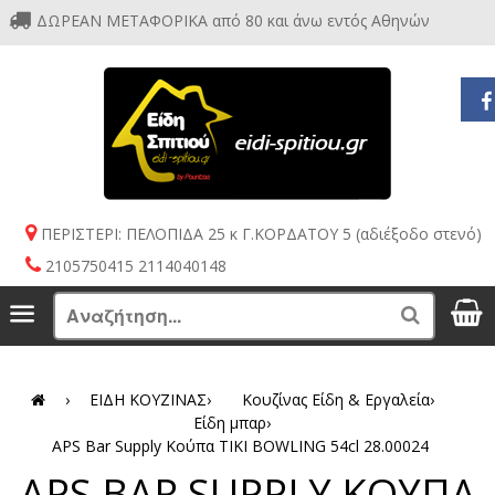
ΔΩΡΕΑΝ ΜΕΤΑΦΟΡΙΚΑ από 80 και άνω εντός Αθηνών
ΠΕΡΙΣΤΕΡΙ: ΠΕΛΟΠΙΔΑ 25 κ Γ.ΚΟΡΔΑΤΟΥ 5 (αδιέξοδο στενό)
2105750415 2114040148
S
Menu
Search
›
ΕΙΔΗ ΚΟΥΖΙΝΑΣ
›
Κουζίνας Είδη & Εργαλεία
›
Είδη μπαρ
›
APS Bar Supply Κούπα TIKI BOWLING 54cl 28.00024
APS BAR SUPPLY ΚΟΥΠΑ