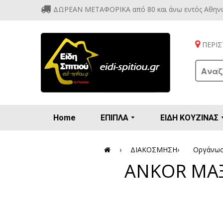
ΔΩΡΕΑΝ ΜΕΤΑΦΟΡΙΚΑ από 80 και άνω εντός Αθην
ΠΕΡΙΣΤ
Home
ΕΠΙΠΛΑ
ΕΙΔΗ ΚΟΥΖΙΝΑΣ
Προετοιμασία πρωϊνού - γλυκών
Βιτρίν
Καρέ
Κονσ
Πολυθ
Διάφορ
Βάζα 
Εσπρε
Καφετιέρ
›
ΔΙΑΚΟΣΜΗΣΗ
›
Οργάνωσ
ANKOR ΜΑΞ