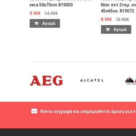
vera 50x70cm 819003
fiber σετ 2τεμ. 
45x65εκ. 819072
9.90€
14.90€
8.90€
13.90€
Αγορά
Αγορά
Κάντε εγγραφή και ενημερωθείτε άμεσα για τ