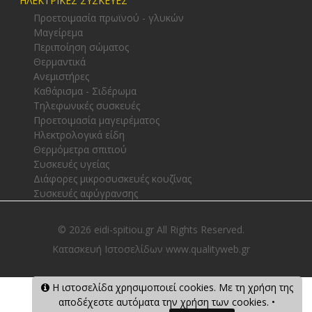
ΗΛΕΚΤΡΙΚΕΣ ΣΥΣΚΕΥΕΣ
Προετοιμασία πρωϊνού - γλυκών
Μαγείρεμα
Περιποίηση σώματος
Θερμαντικά
Ανεμιστήρες
Καθάρισμα - Σιδέρωμα
Τηλεφωνικές συσκευές
Προετοιμασία μαγειρέματος
Ηλεκτρολογικά είδη
Θερμόμετρα σπιτιού
Συσκευές υγείας
Διάφορες μικροσυσκευές κουζίνας
Συσκευές αφύγρανσης
© 2026 eidi-spitiou.gr All Rights Reserved.
Κατασκευή Ιστοσελίδων www.qualityweb.gr
Η ιστοσελίδα χρησιμοποιεί cookies. Με τη χρήση της
αποδέχεστε αυτόματα την χρήση των cookies. •