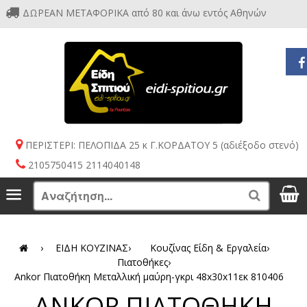
ΔΩΡΕΑΝ ΜΕΤΑΦΟΡΙΚΑ από 80 και άνω εντός Αθηνών
ΠΕΡΙΣΤΕΡΙ: ΠΕΛΟΠΙΔΑ 25 κ Γ.ΚΟΡΔΑΤΟΥ 5 (αδιέξοδο στενό)
2105750415 2114040148
S
Menu
Search
›
ΕΙΔΗ ΚΟΥΖΙΝΑΣ
›
Κουζίνας Είδη & Εργαλεία
›
Πιατοθήκες
›
Ankor Πιατοθήκη Μεταλλική μαύρη-γκρι 48x30x11εκ 810406
ANKOR ΠΙΑΤΟΘΗΚΗ