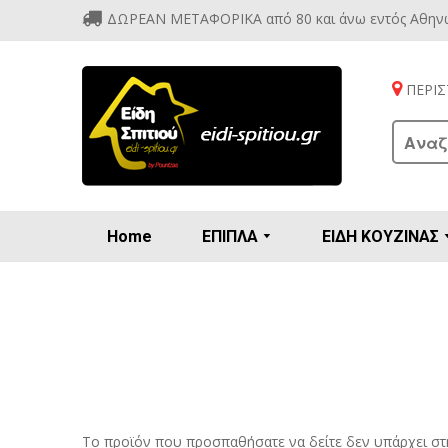
ΔΩΡΕΑΝ ΜΕΤΑΦΟΡΙΚΑ από 80 και άνω εντός Αθην
ΠΕΡΙΣΤ
Home
ΕΠΙΠΛΑ
ΕΙΔΗ ΚΟΥΖΙΝΑΣ
Προετοιμασία πρωϊνού - γλυκών
Βιτρίν
Καρέ
Κονσ
Πολυθ
Διάφορ
Βάζα 
Εσπρε
Καφετιέρ
Το προϊόν που προσπαθήσατε να δείτε δεν υπάρχει στ