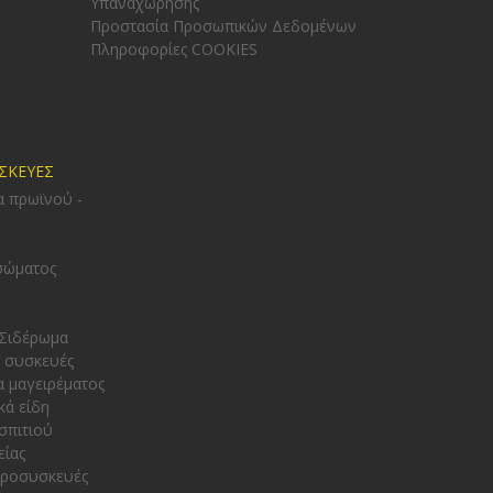
Υπαναχώρησης
Προστασία Προσωπικών Δεδομένων
Πληροφορίες COOKIES
ΥΣΚΕΥΕΣ
α πρωϊνού -
σώματος
 Σιδέρωμα
 συσκευές
α μαγειρέματος
κά είδη
σπιτιού
είας
κροσυσκευές