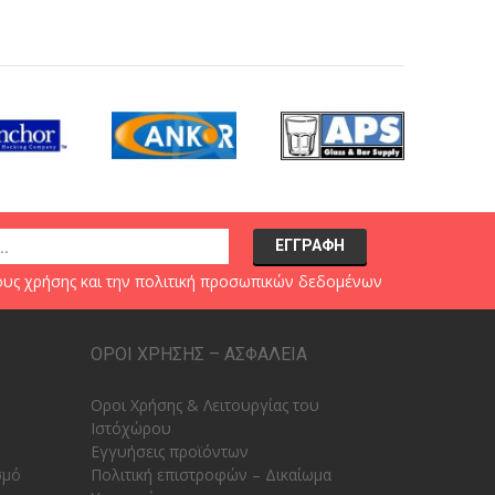
υς χρήσης
και την
πολιτική προσωπικών δεδομένων
ΟΡΟΙ ΧΡΗΣΗΣ – ΑΣΦΑΛΕΙΑ
Οροι Χρήσης & Λειτουργίας του
Ιστόχώρου
Εγγυήσεις προϊόντων
σμό
Πολιτική επιστροφών – Δικαίωμα