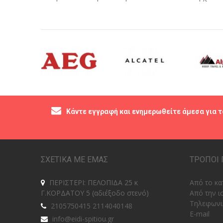
Κάντε εγγραφή και ενημερωθείτε άμεσα για τ
ΣΧΕΤΙΚΑ ΜΕ ΕΜΑΣ
ΤΡΟΠΟΙ 
ΠΕΡΙΣΤΕΡΙ: ΠΕΛΟΠΙΔΑ 25 κ
Από το κα
Γ.ΚΟΡΔΑΤΟΥ 5 (αδιέξοδο στενό)
Από την ι
Tηλεφωνι
2105750415 2114040148
E-mail
info@eidi-spitiou.gr