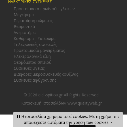
ΗΛΕΚΤΡΙΚΕΣ ΣΥΣΚΕΥΕΣ
Προετοιμασία πρωϊνού - γλυκών
Μαγείρεμα
Περιποίηση σώματος
Θερμαντικά
Ανεμιστήρες
Καθάρισμα - Σιδέρωμα
Τηλεφωνικές συσκευές
Προετοιμασία μαγειρέματος
Ηλεκτρολογικά είδη
Θερμόμετρα σπιτιού
Συσκευές υγείας
Διάφορες μικροσυσκευές κουζίνας
Συσκευές αφύγρανσης
© 2026 eidi-spitiou.gr All Rights Reserved.
Κατασκευή Ιστοσελίδων www.qualityweb.gr
Η ιστοσελίδα χρησιμοποιεί cookies. Με τη χρήση της
αποδέχεστε αυτόματα την χρήση των cookies. •