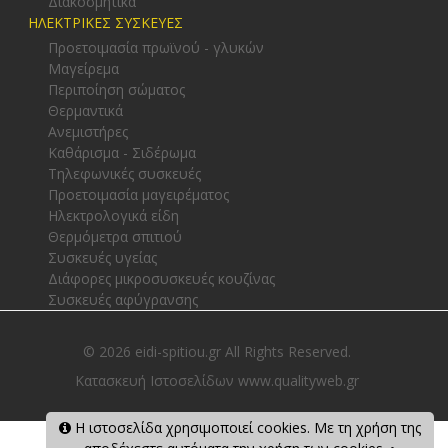
Διακοσμητικά
ΗΛΕΚΤΡΙΚΕΣ ΣΥΣΚΕΥΕΣ
Προετοιμασία πρωϊνού - γλυκών
Μαγείρεμα
Περιποίηση σώματος
Θερμαντικά
Ανεμιστήρες
Καθάρισμα - Σιδέρωμα
Τηλεφωνικές συσκευές
Προετοιμασία μαγειρέματος
Ηλεκτρολογικά είδη
Θερμόμετρα σπιτιού
Συσκευές υγείας
Διάφορες μικροσυσκευές κουζίνας
Συσκευές αφύγρανσης
© 2026 eidi-spitiou.gr All Rights Reserved.
Κατασκευή Ιστοσελίδων www.qualityweb.gr
Η ιστοσελίδα χρησιμοποιεί cookies. Με τη χρήση της