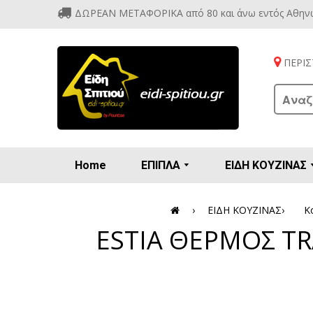
ΔΩΡΕΑΝ ΜΕΤΑΦΟΡΙΚΑ από 80 και άνω εντός Αθην
ΠΕΡΙΣΤ
Home
ΕΠΙΠΛΑ
ΕΙΔΗ ΚΟΥΖΙΝΑΣ
Προετοιμασία πρωϊνού - γλυκών
Βιτρίν
Καρέ
Κονσ
Πολυθ
Διάφορ
Βάζα 
Εσπρε
Καφετιέρ
›
ΕΙΔΗ ΚΟΥΖΙΝΑΣ
›
Κ
ESTIA ΘΕΡΜΟΣ TR