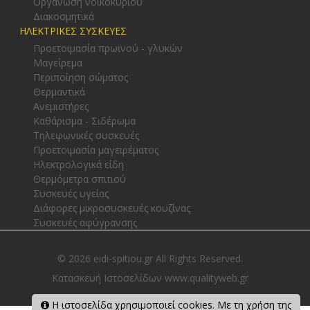
Οργάνωση νοικοκυριού
Διακοσμητικά
ΗΛΕΚΤΡΙΚΕΣ ΣΥΣΚΕΥΕΣ
Προετοιμασία πρωϊνού - γλυκών
Μαγείρεμα
Περιποίηση σώματος
Θερμαντικά
Ανεμιστήρες
Καθάρισμα - Σιδέρωμα
Τηλεφωνικές συσκευές
Προετοιμασία μαγειρέματος
Ηλεκτρολογικά είδη
Θερμόμετρα σπιτιού
Συσκευές υγείας
Διάφορες μικροσυσκευές κουζίνας
Συσκευές αφύγρανσης
© 2026 eidi-spitiou.gr All Rights Reserved.
Κατασκευή Ιστοσελίδων www.qualityweb.gr
Η ιστοσελίδα χρησιμοποιεί cookies. Με τη χρήση της