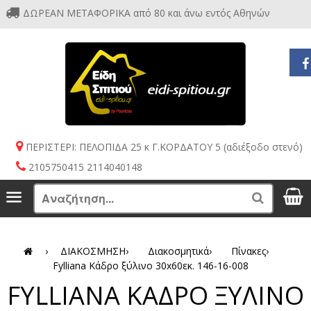
ΔΩΡΕΑΝ ΜΕΤΑΦΟΡΙΚΑ από 80 και άνω εντός Αθηνών
ΠΕΡΙΣΤΕΡΙ: ΠΕΛΟΠΙΔΑ 25 κ Γ.ΚΟΡΔΑΤΟΥ 5 (αδιέξοδο στενό)
2105750415 2114040148
S
Menu
Search
›
ΔΙΑΚΟΣΜΗΣΗ
›
Διακοσμητικά
›
Πίνακες
›
Fylliana Κάδρο ξύλινο 30x60εκ. 146-16-008
FYLLIANA ΚΑΔΡΟ ΞΥΛΙΝΟ