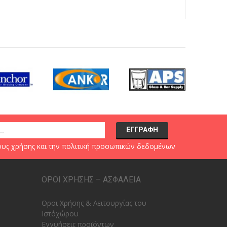
υς χρήσης
και την
πολιτική προσωπικών δεδομένων
ΟΡΟΙ ΧΡΗΣΗΣ – ΑΣΦΑΛΕΙΑ
Οροι Χρήσης & Λειτουργίας του
Ιστόχώρου
Εγγυήσεις προϊόντων