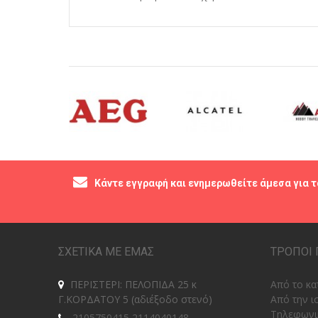
Κάντε εγγραφή και ενημερωθείτε άμεσα για τ
ΣΧΕΤΙΚΑ ΜΕ ΕΜΑΣ
ΤΡΟΠΟΙ 
ΠΕΡΙΣΤΕΡΙ: ΠΕΛΟΠΙΔΑ 25 κ
Από το κα
Γ.ΚΟΡΔΑΤΟΥ 5 (αδιέξοδο στενό)
Από την ι
Tηλεφωνι
2105750415 2114040148