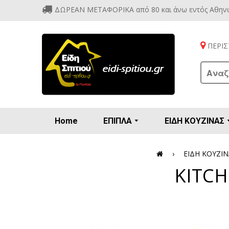
ΔΩΡΕΑΝ ΜΕΤΑΦΟΡΙΚΑ από 80 και άνω εντός Αθην
ΠΕΡΙΣΤ
Home
ΕΠΙΠΛΑ
ΕΙΔΗ ΚΟΥΖΙΝΑΣ
Προετοιμασία πρωϊνού - γλυκών
Βιτρίν
Καρέ
Κονσ
Πολυθ
Διάφορ
Βάζα 
Εσπρε
Καφετιέρ
›
ΕΙΔΗ ΚΟΥΖΙ
KITCH