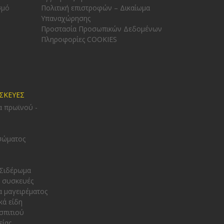
σμό
Πολιτική επιστροφών – Δικαίωμα
Υπαναχώρησης
Προστασία Προσωπικών Δεδομένων
Πληροφορίες COOKIES
ΥΣΚΕΥΕΣ
α πρωϊνού -
σώματος
 Σιδέρωμα
 συσκευές
α μαγειρέματος
κά είδη
σπιτιού
είας