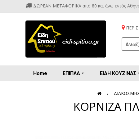
ΔΩΡΕΑΝ ΜΕΤΑΦΟΡΙΚΑ από 80 και άνω εντός Αθην
ΠΕΡΙΣΤ
Home
ΕΠΙΠΛΑ
ΕΙΔΗ ΚΟΥΖΙΝΑΣ
Προετοιμασία πρωϊνού - γλυκών
Βιτρίν
Καρέ
Κονσ
Πολυθ
Διάφορ
Βάζα 
Εσπρε
Καφετιέρ
›
ΔΙΑΚΟΣΜΗ
ΚΟΡΝΙΖΑ ΠΛ