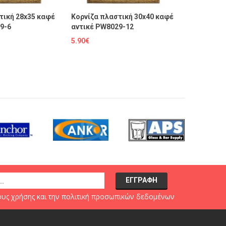
τική 28x35 καφέ
Κορνίζα πλαστική 30x40 καφέ
Κορνίζα π
9-6
αντικέ PW8029-12
αντικέ PW
5.90€
7.90€
υς χρήσης
και την
πολιτική προσωπικών δεδομένων