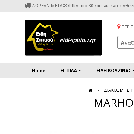
ΔΩΡΕΑΝ ΜΕΤΑΦΟΡΙΚΑ από 80 και άνω εντός Αθην
ΠΕΡΙΣΤ
Home
ΕΠΙΠΛΑ
ΕΙΔΗ ΚΟΥΖΙΝΑΣ
Προετοιμασία πρωϊνού - γλυκών
Βιτρίν
Καρέ
Κονσ
Πολυθ
Διάφορ
Βάζα 
Εσπρε
Καφετιέρ
›
ΔΙΑΚΟΣΜΗΣΗ
›
MARHOM