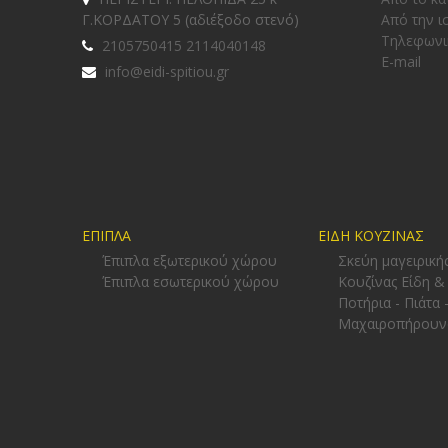
Γ.ΚΟΡΔΑΤΟΥ 5 (αδιέξοδο στενό)
Από την ι
Tηλεφωνι
2105750415 2114040148
E-mail
info@eidi-spitiou.gr
ΕΠΙΠΛΑ
ΕΙΔΗ ΚΟΥΖΙΝΑΣ
Έπιπλα εξωτερικού χώρου
Σκεύη μαγειρική
Έπιπλα εσωτερικού χώρου
Κουζίνας Είδη &
Ποτήρια - Πιάτα 
Μαχαιροπήρουν