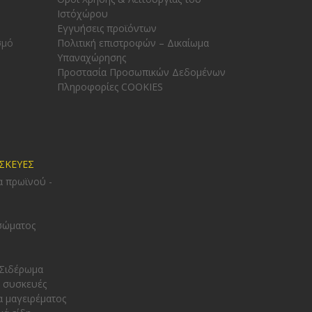
Ιστόχώρου
Εγγυήσεις προϊόντων
σμό
Πολιτική επιστροφών – Δικαίωμα
Υπαναχώρησης
Προστασία Προσωπικών Δεδομένων
Πληροφορίες COOKIES
ΥΣΚΕΥΕΣ
α πρωϊνού -
σώματος
 Σιδέρωμα
 συσκευές
α μαγειρέματος