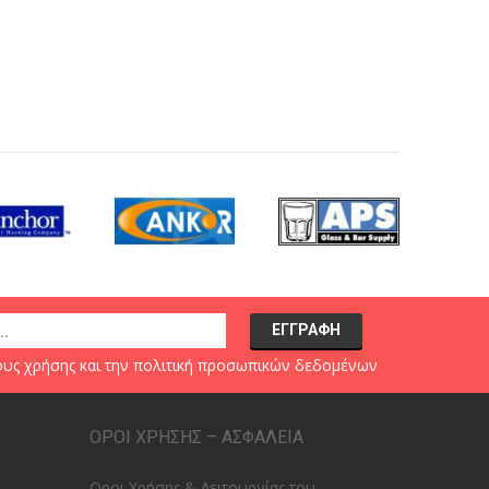
υς χρήσης
και την
πολιτική προσωπικών δεδομένων
ΟΡΟΙ ΧΡΗΣΗΣ – ΑΣΦΑΛΕΙΑ
Οροι Χρήσης & Λειτουργίας του