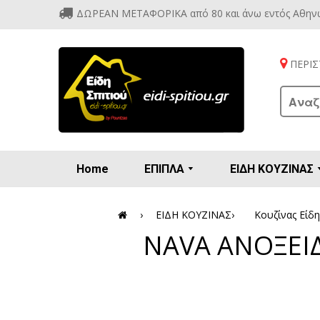
ΔΩΡΕΑΝ ΜΕΤΑΦΟΡΙΚΑ από 80 και άνω εντός Αθην
ΠΕΡΙΣΤ
Home
ΕΠΙΠΛΑ
ΕΙΔΗ ΚΟΥΖΙΝΑΣ
Προετοιμασία πρωϊνού - γλυκών
Βιτρίν
Καρέ
Κονσ
Πολυθ
Διάφορ
Βάζα 
Εσπρε
Καφετιέρ
›
ΕΙΔΗ ΚΟΥΖΙΝΑΣ
›
Κουζίνας Είδη
NAVA ΑΝΟΞΕΙΔ