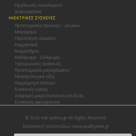
Οργάνωση νοικοκυριού
Διακοσμητικά
ΗΛΕΚΤΡΙΚΕΣ ΣΥΣΚΕΥΕΣ
Προετοιμασία πρωϊνού - γλυκών
Μαγείρεμα
Περιποίηση σώματος
Θερμαντικά
Ανεμιστήρες
Καθάρισμα - Σιδέρωμα
Τηλεφωνικές συσκευές
Προετοιμασία μαγειρέματος
Ηλεκτρολογικά είδη
Θερμόμετρα σπιτιού
Συσκευές υγείας
Διάφορες μικροσυσκευές κουζίνας
Συσκευές αφύγρανσης
© 2026 eidi-spitiou.gr All Rights Reserved.
Κατασκευή Ιστοσελίδων www.qualityweb.gr