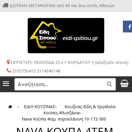
ΔΩΡΕΑΝ ΜΕΤΑΦΟΡΙΚΑ από 80 και άνω εντός Αθηνών
ΠΕΡΙΣΤΕΡΙ: ΠΕΛΟΠΙΔΑ 25 κ Γ.ΚΟΡΔΑΤΟΥ 5 (αδιέξοδο στενό)
2105750415 2114040148
S
Menu
Search
›
ΕΙΔΗ ΚΟΥΖΙΝΑΣ
›
Κουζίνας Είδη & Εργαλεία
›
Κούπες-Φλυτζάνια
›
Nava Κoύπα 4τεμ. πορσελάνινη 10-172-300
NAVA ΚOΥΠΑ 4ΤΕΜ.