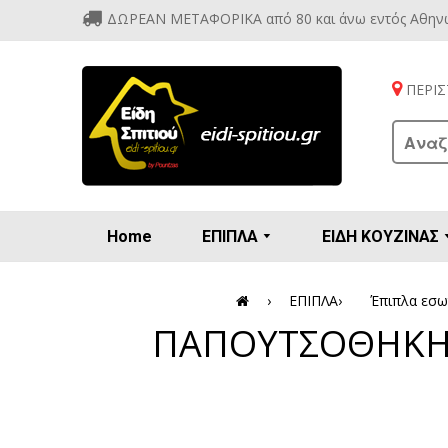
ΔΩΡΕΑΝ ΜΕΤΑΦΟΡΙΚΑ από 80 και άνω εντός Αθην
ΠΕΡΙΣΤ
Home
ΕΠΙΠΛΑ
ΕΙΔΗ ΚΟΥΖΙΝΑΣ
Προετοιμασία πρωϊνού - γλυκών
Βιτρίν
Καρέ
Κονσ
Πολυθ
Διάφορ
Βάζα 
Εσπρε
Καφετιέρ
›
ΕΠΙΠΛΑ
›
Έπιπλα εσω
ΠΑΠΟΥΤΣΟΘΗΚΗ 