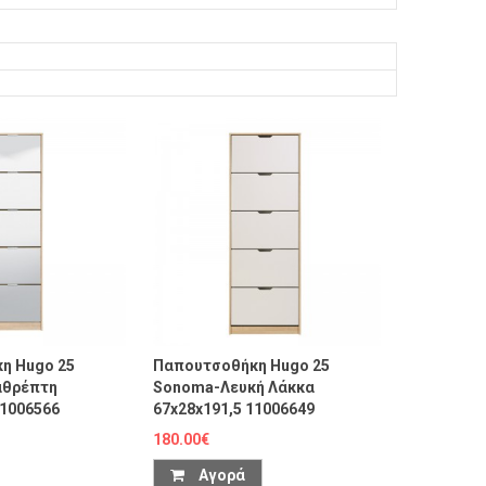
η Hugo 25
Παπουτσοθήκη Hugo 25
αθρέπτη
Sonoma-Λευκή Λάκκα
11006566
67x28x191,5 11006649
180.00€
Αγορά