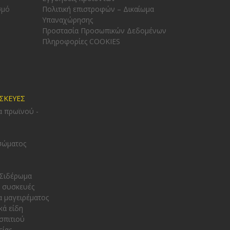
σμό
Πολιτική επιστροφών – Δικαίωμα
Υπαναχώρησης
Προστασία Προσωπικών Δεδομένων
Πληροφορίες COOKIES
ΥΣΚΕΥΕΣ
α πρωϊνού -
σώματος
 Σιδέρωμα
 συσκευές
α μαγειρέματος
κά είδη
σπιτιού
είας