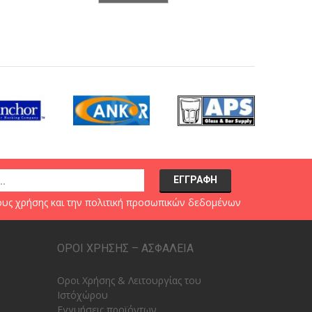
υς χρήσης
και την
πολιτική προσωπικών δεδομένων
ΟΡΟΙ ΧΡΗΣΗΣ – ΑΣΦΑΛΕΙΑ
Οροι Χρήσης & Λειτουργίας του
Ιστόχώρου
Εγγυήσεις προϊόντων