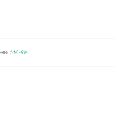
ε
14€
-8%
.00€