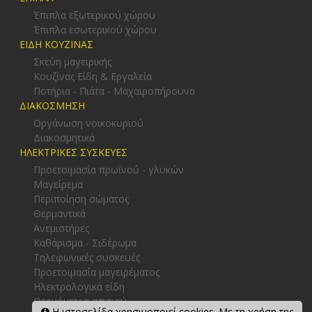
ΕΠΙΠΛΑ
Έπιπλα εξωτερικού χώρου
Έπιπλα εσωτερικού χώρου
ΕΙΔΗ ΚΟΥΖΙΝΑΣ
Σκεύη μαγειρικής
Κουζίνας Είδη & Εργαλεία
Ποτήρια - Πιάτα - Μαχαιροπήρουνα
ΔΙΑΚΟΣΜΗΣΗ
Οργάνωση νοικοκυριού
Διακοσμητικά
ΗΛΕΚΤΡΙΚΕΣ ΣΥΣΚΕΥΕΣ
Προετοιμασία πρωϊνού - γλυκών
Μαγείρεμα
Περιποίηση σώματος
Θερμαντικά
Ανεμιστήρες
Καθάρισμα - Σιδέρωμα
Τηλεφωνικές συσκευές
Προετοιμασία μαγειρέματος
Η ιστοσελίδα χρησιμοποιεί cookies. Με τη χρήση της