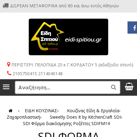
ΔΩΡΕΑΝ ΜΕΤΑΦΟΡΙΚΑ από 80 και άνω εντός Αθηνών
ΠΕΡΙΣΤΕΡΙ: ΠΕΛΟΠΙΔΑ 25 κ Γ.ΚΟΡΔΑΤΟΥ 5 (αδιέξοδο στενό)
2105750415 2114040148
S
Menu
Search
›
ΕΙΔΗ ΚΟΥΖΙΝΑΣ
›
Κουζίνας Είδη & Εργαλεία
›
Ζαχαροπλαστική
›
Sweetly Does It by KitchenCraft SDI
›
SDI Φόρμα διακόσμησης Ροζέττες SDIFM14
SDI ΦΟΡΜΑ