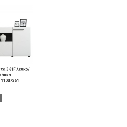
ότα 3K1F λευκό/
λάκκα
5 11007361