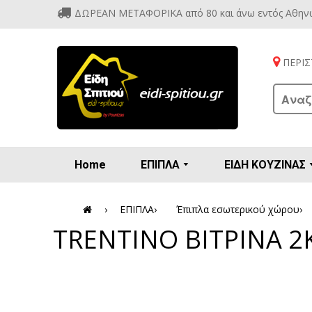
ΔΩΡΕΑΝ ΜΕΤΑΦΟΡΙΚΑ από 80 και άνω εντός Αθην
ΠΕΡΙΣΤ
Home
ΕΠΙΠΛΑ
ΕΙΔΗ ΚΟΥΖΙΝΑΣ
Προετοιμασία πρωϊνού - γλυκών
Βιτρίν
Καρέ
Κονσ
Πολυθ
Διάφορ
Βάζα 
Εσπρε
Καφετιέρ
›
ΕΠΙΠΛΑ
›
Έπιπλα εσωτερικού χώρου
›
TRENTINO ΒΙΤΡΙΝΑ 2