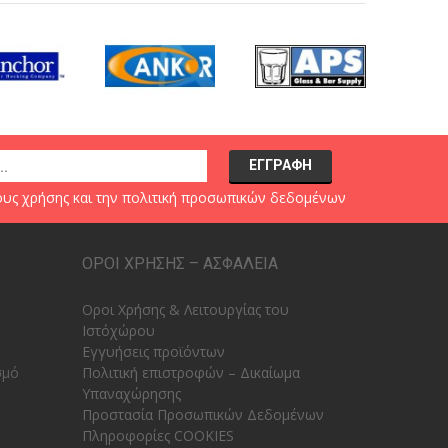
υς χρήσης
και την
πολιτική προσωπικών δεδομένων
ΟΡΟΙ ΧΡΗΣΗΣ – ΑΣΦΑΛΕΙΑ
Οροι Χρήσης & Λειτουργίας του
Ιστόχώρου
Εγγυήσεις προϊόντων
σμό
Πολιτική επιστροφών – Δικαίωμα
Υπαναχώρησης
Προστασία Προσωπικών Δεδομένων
Πληροφορίες COOKIES