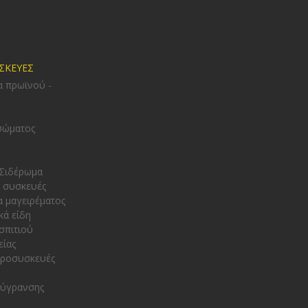
ΥΣΚΕΥΕΣ
α πρωϊνού -
σώματος
 Σιδέρωμα
 συσκευές
α μαγειρέματος
κά είδη
σπιτιού
είας
κροσυσκευές
φύγρανσης