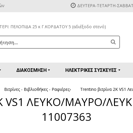
ών
ΔΕΥΤΕΡΑ-ΤΕΤΑΡΤΗ-ΣΑΒΒΑΤΟ
ΕΡΙ: ΠΕΛΟΠΙΔΑ 25 κ Γ.ΚΟΡΔΑΤΟΥ 5 (αδιέξοδο στενό)
Search
ΔΙΑΚΟΣΜΗΣΗ
ΗΛΕΚΤΡΙΚΕΣ ΣΥΣΚΕΥΕΣ
ες - Βιβλιοθήκες - Ραφιέρες
κλες κουζίνας - τραπεζαρίας
όλες - Σεκρετέρ - Μπουφέδες
ρόνες - Καναπέδες - Ανάκλιντρα
α είδη & εργαλεία κουζίνας
κουζίνας - μπαχαρικών - μπισκότων
σσιέρες χειρός & αξεσουάρ
ες γαλλικού καφέ χειρός
Ποτήρια - Πιάτα - Μαχαιροπήρουνα
Πιάτα & Μπωλ για πάστα - γλυκό - παγωτό
Μαχαιροπήρουνα σετ 24 - 30 τεμαχίων
Μαχαιροπήρουνα σετ 72 τεμαχίων
Κουρευτικές - Ξυριστικές μηχανές
Προετοιμασία μαγειρέματος
Βιτρίνες - Βιβλιοθήκες - Ραφιέρες
›
Trentino βιτρίνα 2K VS1 
K VS1 ΛΕΥΚΟ/ΜΑΥΡΟ/ΛΕΥΚ
11007363