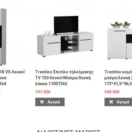
 1K VS Λευκό/
Trentino Έπιπλο τηλεόρασης
Trentino κομ
κκα
TV 150 Λευκό/Μαύρο/Λευκή
μαύρο/λευκή 
364
λάκκα 11007362
173*41,5*96,
€
191.00€
349.00€
Αγορά
Αγορά