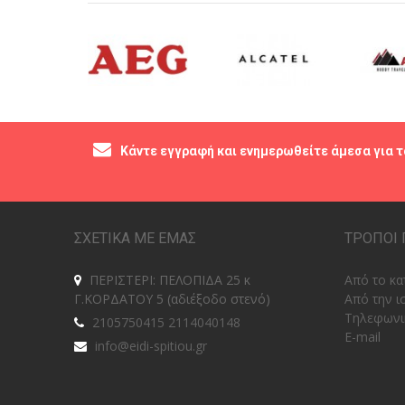
Κάντε εγγραφή και ενημερωθείτε άμεσα για τ
ΣΧΕΤΙΚΑ ΜΕ ΕΜΑΣ
ΤΡΟΠΟΙ 
ΠΕΡΙΣΤΕΡΙ: ΠΕΛΟΠΙΔΑ 25 κ
Από το κα
Γ.ΚΟΡΔΑΤΟΥ 5 (αδιέξοδο στενό)
Από την ι
Tηλεφωνι
2105750415 2114040148
E-mail
info@eidi-spitiou.gr