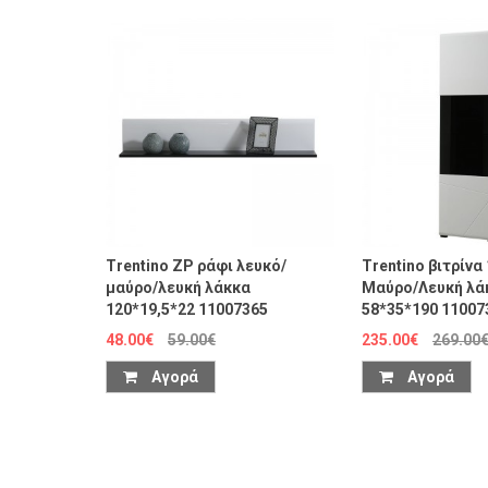
Trentino ZP ράφι λευκό/
Trentino βιτρίνα
μαύρο/λευκή λάκκα
Μαύρο/Λευκή λά
120*19,5*22 11007365
58*35*190 11007
48.00€
59.00€
235.00€
269.00
Αγορά
Αγορά