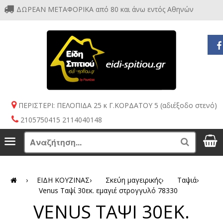
ΔΩΡΕΑΝ ΜΕΤΑΦΟΡΙΚΑ από 80 και άνω εντός Αθηνών
ΠΕΡΙΣΤΕΡΙ: ΠΕΛΟΠΙΔΑ 25 κ Γ.ΚΟΡΔΑΤΟΥ 5 (αδιέξοδο στενό)
2105750415 2114040148
S
Menu
Search
›
ΕΙΔΗ ΚΟΥΖΙΝΑΣ
›
Σκεύη μαγειρικής
›
Ταψιά
›
Venus Ταψί 30εκ. εμαγιέ στρογγυλό 78330
VENUS ΤΑΨΙ 30ΕΚ.