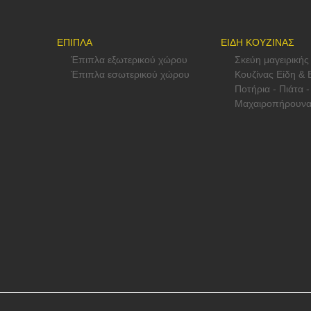
ΕΠΙΠΛΑ
ΕΙΔΗ ΚΟΥΖΙΝΑΣ
Έπιπλα εξωτερικού χώρου
Σκεύη μαγειρικής
Έπιπλα εσωτερικού χώρου
Κουζίνας Είδη & 
Ποτήρια - Πιάτα -
Μαχαιροπήρουν