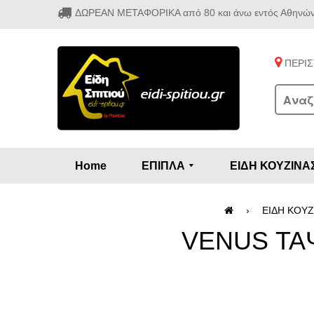
ΔΩΡΕΑΝ ΜΕΤΑΦΟΡΙΚΑ από 80 και άνω εντός Αθηνώ
ΠΕΡΙΣΤ
Home
ΕΠΙΠΛΑ
ΕΙΔΗ ΚΟΥΖΙΝΑ
Προετοιμασία πρωϊνού - γλυκών
Καρέ
Κονσ
Πολυθ
Διάφορ
Βάζα κ
Εσπρε
Διάφο
›
ΕΙΔΗ ΚΟΥΖ
VENUS ΤΑΨ