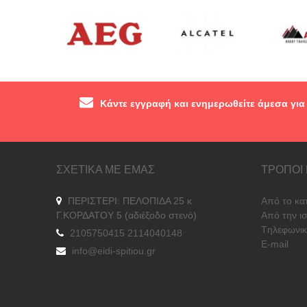
Κάντε εγγραφή και ενημερωθείτε άμεσα για
ΣΧΕΤΙΚΑ ΜΕ ΕΜΑΣ
ΤΡΟΠΟΙ
ΠΕΡΙΣΤΕΡΙ: ΠΕΛΟΠΙΔΑ 25 κ
Από το κα
Γ.ΚΟΡΔΑΤΟΥ 5 (αδιέξοδο στενό)
Από την ι
Tηλεφωνικ
2105750415 2114040148
E-mail
info@eidi-spitiou.gr