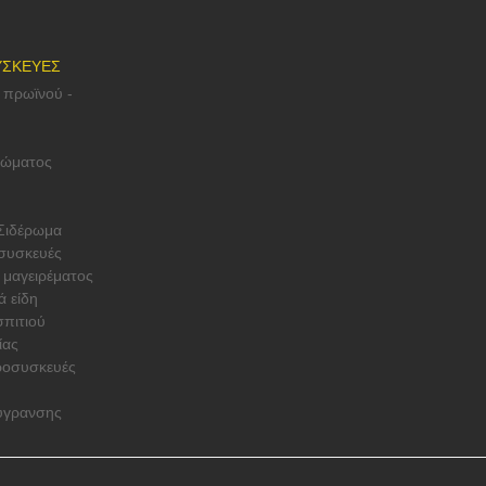
ΥΣΚΕΥΕΣ
 πρωϊνού -
σώματος
Σιδέρωμα
συσκευές
 μαγειρέματος
ά είδη
πιτιού
ίας
ροσυσκευές
ύγρανσης