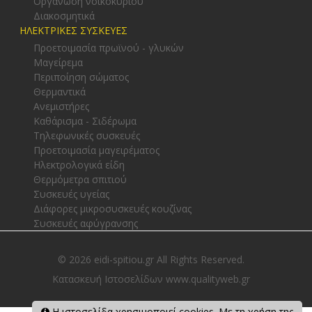
Οργάνωση νοικοκυριού
Διακοσμητικά
ΗΛΕΚΤΡΙΚΕΣ ΣΥΣΚΕΥΕΣ
Προετοιμασία πρωϊνού - γλυκών
Μαγείρεμα
Περιποίηση σώματος
Θερμαντικά
Ανεμιστήρες
Καθάρισμα - Σιδέρωμα
Τηλεφωνικές συσκευές
Προετοιμασία μαγειρέματος
Ηλεκτρολογικά είδη
Θερμόμετρα σπιτιού
Συσκευές υγείας
Διάφορες μικροσυσκευές κουζίνας
Συσκευές αφύγρανσης
© 2026 eidi-spitiou.gr All Rights Reserved.
Κατασκευή Ιστοσελίδων www.qualityweb.gr
Η ιστοσελίδα χρησιμοποιεί cookies. Με τη χρήση της