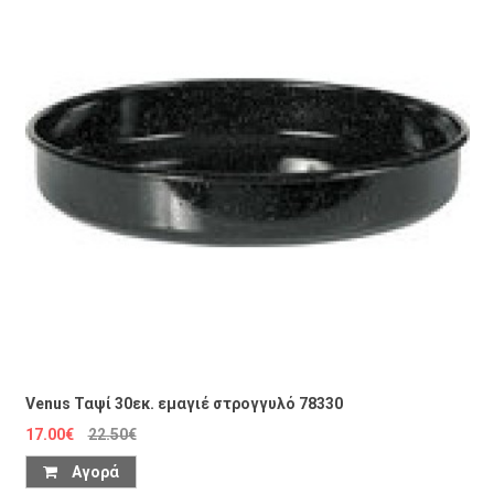
Venus Ταψί 30εκ. εμαγιέ στρογγυλό 78330
17.00€
22.50€
Αγορά