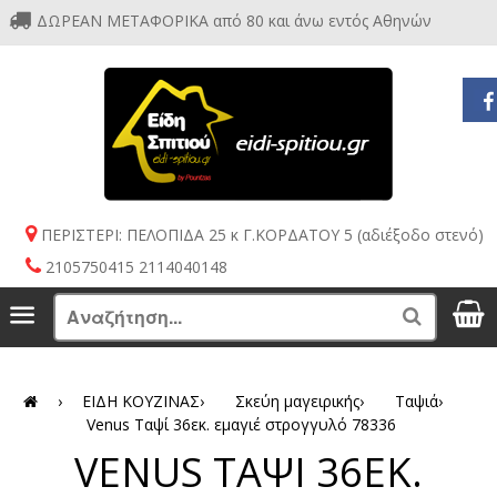
ΔΩΡΕΑΝ ΜΕΤΑΦΟΡΙΚΑ από 80 και άνω εντός Αθηνών
ΠΕΡΙΣΤΕΡΙ: ΠΕΛΟΠΙΔΑ 25 κ Γ.ΚΟΡΔΑΤΟΥ 5 (αδιέξοδο στενό)
2105750415 2114040148
S
Menu
Search
›
ΕΙΔΗ ΚΟΥΖΙΝΑΣ
›
Σκεύη μαγειρικής
›
Ταψιά
›
Venus Ταψί 36εκ. εμαγιέ στρογγυλό 78336
VENUS ΤΑΨΙ 36ΕΚ.