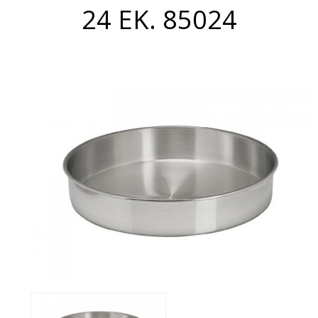
24 ΕΚ. 85024