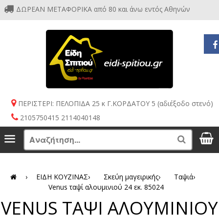
ΔΩΡΕΑΝ ΜΕΤΑΦΟΡΙΚΑ από 80 και άνω εντός Αθηνών
ΠΕΡΙΣΤΕΡΙ: ΠΕΛΟΠΙΔΑ 25 κ Γ.ΚΟΡΔΑΤΟΥ 5 (αδιέξοδο στενό)
2105750415 2114040148
S
Menu
Search
›
ΕΙΔΗ ΚΟΥΖΙΝΑΣ
›
Σκεύη μαγειρικής
›
Ταψιά
›
Venus ταψί αλουμινιού 24 εκ. 85024
VENUS ΤΑΨΙ ΑΛΟΥΜΙΝΙΟΥ