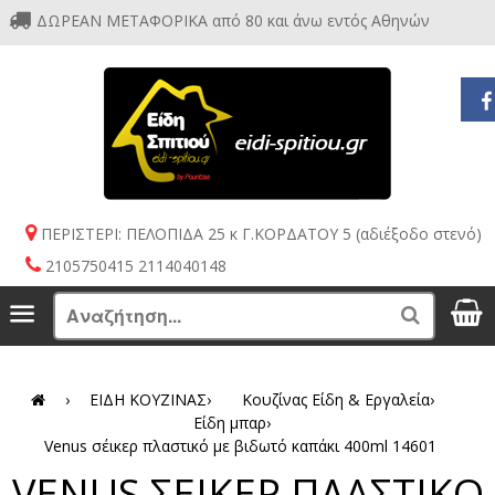
ΔΩΡΕΑΝ ΜΕΤΑΦΟΡΙΚΑ από 80 και άνω εντός Αθηνών
ΠΕΡΙΣΤΕΡΙ: ΠΕΛΟΠΙΔΑ 25 κ Γ.ΚΟΡΔΑΤΟΥ 5 (αδιέξοδο στενό)
2105750415 2114040148
S
Menu
Search
›
ΕΙΔΗ ΚΟΥΖΙΝΑΣ
›
Κουζίνας Είδη & Εργαλεία
›
Είδη μπαρ
›
Venus σέικερ πλαστικό με βιδωτό καπάκι 400ml 14601
VENUS ΣΕΙΚΕΡ ΠΛΑΣΤΙΚΟ