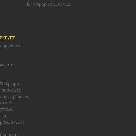
Πληροφορίες COOKIES
ΥΣΚΕΥΕΣ
α πρωϊνού -
σώματος
 Σιδέρωμα
 συσκευές
α μαγειρέματος
κά είδη
σπιτιού
είας
κροσυσκευές
φύγρανσης