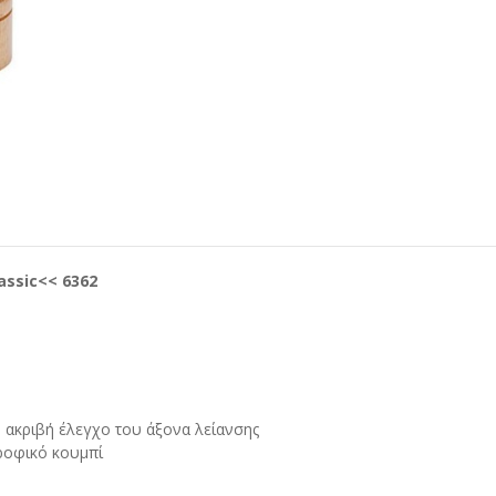
ssic<< 6362
ν ακριβή έλεγχο του άξονα λείανσης
ροφικό κουμπί