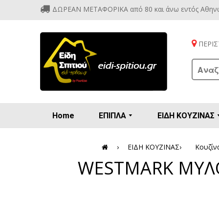
ΔΩΡΕΑΝ ΜΕΤΑΦΟΡΙΚΑ από 80 και άνω εντός Αθην
ΠΕΡΙΣΤ
Home
ΕΠΙΠΛΑ
ΕΙΔΗ ΚΟΥΖΙΝΑΣ
Προετοιμασία πρωϊνού - γλυκών
Βιτρίν
Καρέ
Κονσ
Πολυθ
Διάφορ
Βάζα 
Εσπρε
Καφετιέρ
›
ΕΙΔΗ ΚΟΥΖΙΝΑΣ
›
Κουζίν
WESTMARK ΜΥΛΟ