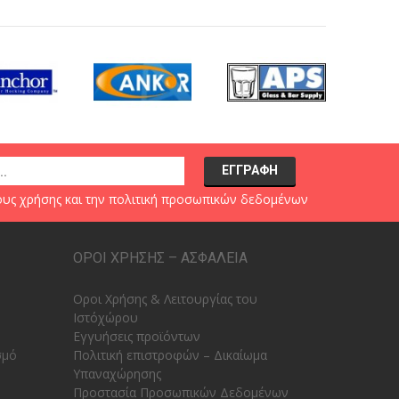
υς χρήσης
και την
πολιτική προσωπικών δεδομένων
ΟΡΟΙ ΧΡΗΣΗΣ – ΑΣΦΑΛΕΙΑ
Οροι Χρήσης & Λειτουργίας του
Ιστόχώρου
Εγγυήσεις προϊόντων
σμό
Πολιτική επιστροφών – Δικαίωμα
Υπαναχώρησης
Προστασία Προσωπικών Δεδομένων