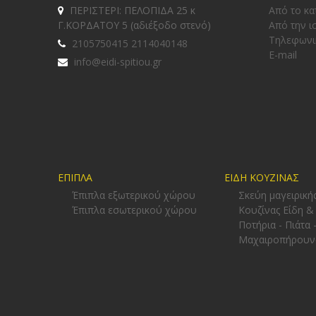
ΠΕΡΙΣΤΕΡΙ: ΠΕΛΟΠΙΔΑ 25 κ
Από το κα
Γ.ΚΟΡΔΑΤΟΥ 5 (αδιέξοδο στενό)
Από την ι
Tηλεφωνι
2105750415 2114040148
E-mail
info@eidi-spitiou.gr
ΕΠΙΠΛΑ
ΕΙΔΗ ΚΟΥΖΙΝΑΣ
Έπιπλα εξωτερικού χώρου
Σκεύη μαγειρική
Έπιπλα εσωτερικού χώρου
Κουζίνας Είδη &
Ποτήρια - Πιάτα 
Μαχαιροπήρουν