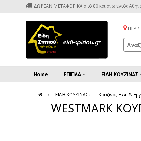
ΔΩΡΕΑΝ ΜΕΤΑΦΟΡΙΚΑ από 80 και άνω εντός Αθην
ΠΕΡΙΣΤ
Home
ΕΠΙΠΛΑ
ΕΙΔΗ ΚΟΥΖΙΝΑΣ
Προετοιμασία πρωϊνού - γλυκών
Βιτρίν
Καρέ
Κονσ
Πολυθ
Διάφορ
Βάζα 
Εσπρε
Καφετιέρ
›
ΕΙΔΗ ΚΟΥΖΙΝΑΣ
›
Κουζίνας Είδη & Εργ
WESTMARK ΚΟΥΠΑ