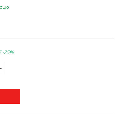
σιμο
€
-25%
+