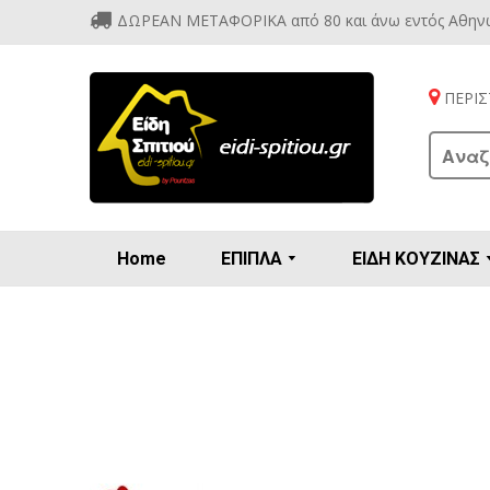
ΔΩΡΕΑΝ ΜΕΤΑΦΟΡΙΚΑ από 80 και άνω εντός Αθην
ΠΕΡΙΣΤ
Home
ΕΠΙΠΛΑ
ΕΙΔΗ ΚΟΥΖΙΝΑΣ
Προετοιμασία πρωϊνού - γλυκών
Βιτρίν
Καρέ
Κονσ
Πολυθ
Διάφορ
Βάζα 
Εσπρε
Καφετιέρ