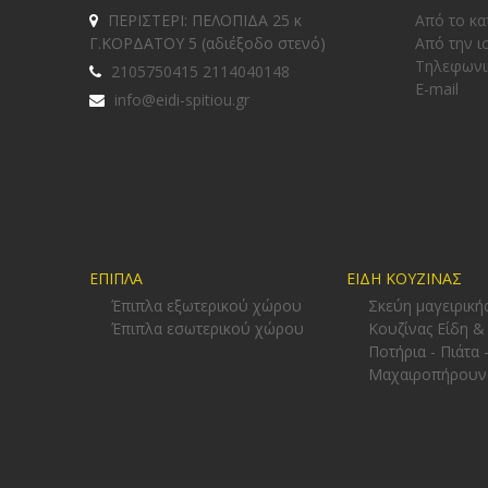
ΠΕΡΙΣΤΕΡΙ: ΠΕΛΟΠΙΔΑ 25 κ
Από το κα
Γ.ΚΟΡΔΑΤΟΥ 5 (αδιέξοδο στενό)
Από την ι
Tηλεφωνι
2105750415 2114040148
E-mail
info@eidi-spitiou.gr
ΕΠΙΠΛΑ
ΕΙΔΗ ΚΟΥΖΙΝΑΣ
Έπιπλα εξωτερικού χώρου
Σκεύη μαγειρική
Έπιπλα εσωτερικού χώρου
Κουζίνας Είδη &
Ποτήρια - Πιάτα 
Μαχαιροπήρουν