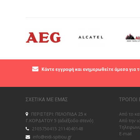
Κάντε εγγραφή και ενημερωθείτε άμεσα για τ
ΣΧΕΤΙΚΑ ΜΕ ΕΜΑΣ
ΤΡΟΠΟΙ 
ΠΕΡΙΣΤΕΡΙ: ΠΕΛΟΠΙΔΑ 25 κ
Από το κα
Γ.ΚΟΡΔΑΤΟΥ 5 (αδιέξοδο στενό)
Από την ι
Tηλεφωνι
2105750415 2114040148
E-mail
info@eidi-spitiou.gr