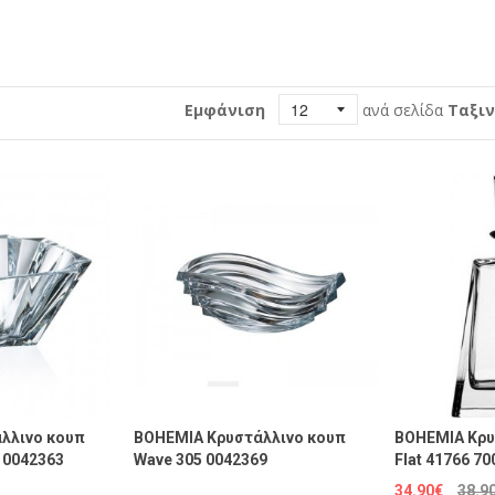
Εμφάνιση
ανά σελίδα
Ταξιν
λλινο κουπ
BOHEMIA Κρυστάλλινο κουπ
BOHEMIA Κρυ
5 0042363
Wave 305 0042369
Flat 41766 7
34.90€
38.9