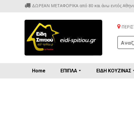
ΔΩΡΕΑΝ ΜΕΤΑΦΟΡΙΚΑ από 80 και άνω εντός Αθην
ΠΕΡΙΣΤ
Home
ΕΠΙΠΛΑ
ΕΙΔΗ ΚΟΥΖΙΝΑΣ
Προετοιμασία πρωϊνού - γλυκών
Βιτρίν
Καρέ
Κονσ
Πολυθ
Διάφορ
Βάζα 
Εσπρε
Καφετιέρ