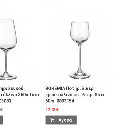
ήρι λευκού
BOHEMIA Ποτήρι λικέρ
τάλλινο 360ml σετ
κρυστάλλινο σετ 6τεμ. Strix
803083
60ml 0803154
0€
12.00€
Αγορά