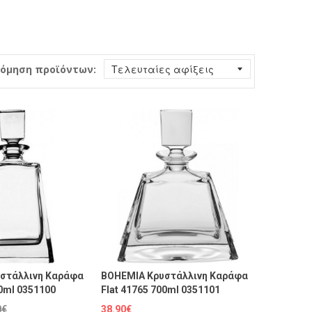
όμηση προϊόντων:
στάλλινη Καράφα
BOHEMIA Κρυστάλλινη Καράφα
00ml 0351100
Flat 41765 700ml 0351101
0€
38.90€