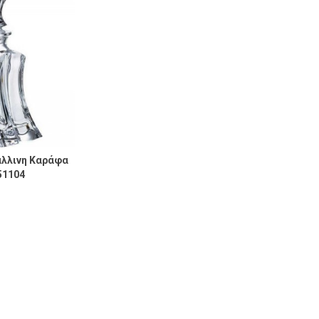
λλινη Καράφα
51104