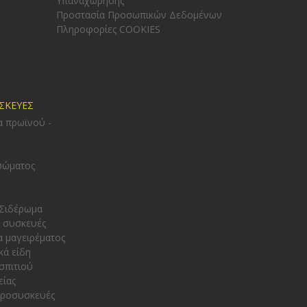
Υπαναχώρησης
Προστασία Προσωπικών Δεδομένων
Πληροφορίες COOKIES
ΥΣΚΕΥΕΣ
α πρωϊνού -
σώματος
 Σιδέρωμα
 συσκευές
α μαγειρέματος
κά είδη
σπιτιού
είας
κροσυσκευές