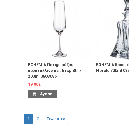
BOHEMIA Ποτήρι ούζου
BOHEMIA Κρυστά
κρυστάλλινο σετ 6τεμ.Strix
Florale 700ml 03
200ml 0803086
19.90€
Αγορά
1
2
Τελευταία